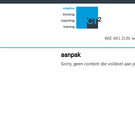
Spring
Door
Spring
naar
naar
naar
de
de
de
hoofdnavigatie
hoofd
eerste
inhoud
sidebar
WIE WIJ ZIJN
aanpak
Sorry, geen content die voldoet aan je