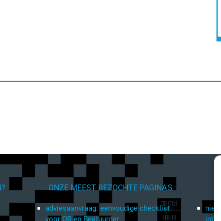
N?
ONZE MEEST BEZOCHTE PAGINA'S
adviesaanvraag: eenvoudige checklist
nieu
voor OR en Bestuurder
inte