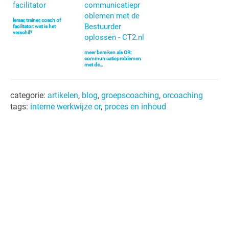
leraar, trainer, coach of
facilitator: wat is het
verschil?
meer bereiken als OR:
communicatieproblemen
met de…
categorie:
artikelen
,
blog
,
groepscoaching
,
orcoaching
tags:
interne werkwijze or
,
proces en inhoud
Primaire
Sidebar