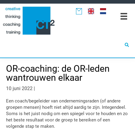
Spring
Door
Spring
naar
naar
naar
de
de
de
hoofdnavigatie
hoofd
eerste
inhoud
sidebar
OR-coaching: de OR-leden
wantrouwen elkaar
10 juni 2022
|
Een coach/begeleider van ondernemingsraden (of andere
groepen mensen) hoeft niet altijd aardig te zijn. Integendeel.
Soms is het juist nodig om een spiegel voor te houden en zo
het beste resultaat voor de groep
te bereiken of een
volgende stap te maken.