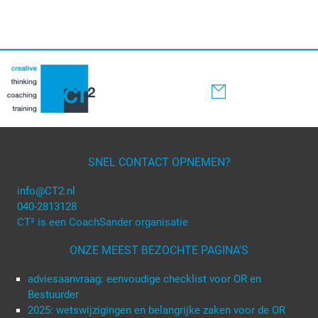
SNEL CONTACT OPNEMEN?
info@CT2.nl
040-2813128
CT² is een CoachSander organisatie
ONZE MEEST BEZOCHTE PAGINA'S
adviesaanvraag: eenvoudige checklist voor OR en
Bestuurder
2025: wetswijzigingen en belangrijke zaken voor de OR