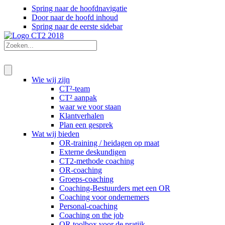
Spring naar de hoofdnavigatie
Door naar de hoofd inhoud
Spring naar de eerste sidebar
Wie wij zijn
CT²-team
CT² aanpak
waar we voor staan
Klantverhalen
Plan een gesprek
Wat wij bieden
OR-training / heidagen op maat
Externe deskundigen
CT2-methode coaching
OR-coaching
Groeps-coaching
Coaching-Bestuurders met een OR
Coaching voor ondernemers
Personal-coaching
Coaching on the job
OR toolbox voor de pratijk