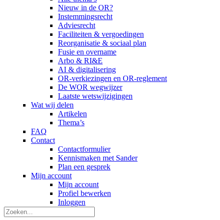
Nieuw in de OR?
Instemmingsrecht
Adviesrecht
Faciliteiten & vergoedingen
Reorganisatie & sociaal plan
Fusie en overname
Arbo & RI&E
AI & digitalisering
OR-verkiezingen en OR-reglement
De WOR wegwijzer
Laatste wetswijzigingen
Wat wij delen
Artikelen
Thema’s
FAQ
Contact
Contactformulier
Kennismaken met Sander
Plan een gesprek
Mijn account
Mijn account
Profiel bewerken
Inloggen