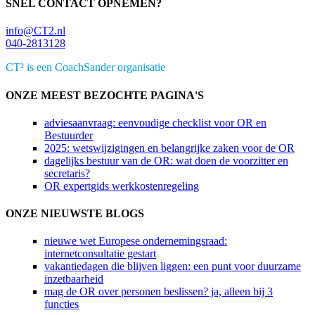
SNEL CONTACT OPNEMEN?
info@CT2.nl
040-2813128
CT² is een CoachSander organisatie
ONZE MEEST BEZOCHTE PAGINA'S
adviesaanvraag: eenvoudige checklist voor OR en
Bestuurder
2025: wetswijzigingen en belangrijke zaken voor de OR
dagelijks bestuur van de OR: wat doen de voorzitter en
secretaris?
OR expertgids werkkostenregeling
ONZE NIEUWSTE BLOGS
nieuwe wet Europese ondernemingsraad:
internetconsultatie gestart
vakantiedagen die blijven liggen: een punt voor duurzame
inzetbaarheid
mag de OR over personen beslissen? ja, alleen bij 3
functies