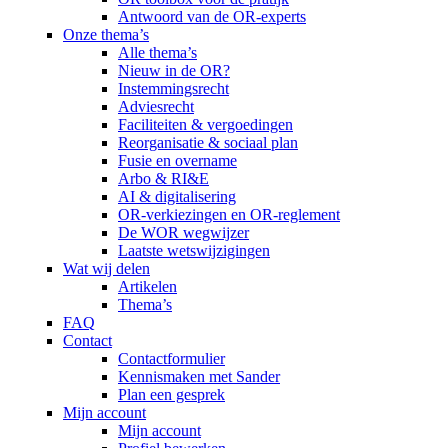
Antwoord van de OR-experts
Onze thema’s
Alle thema’s
Nieuw in de OR?
Instemmingsrecht
Adviesrecht
Faciliteiten & vergoedingen
Reorganisatie & sociaal plan
Fusie en overname
Arbo & RI&E
AI & digitalisering
OR-verkiezingen en OR-reglement
De WOR wegwijzer
Laatste wetswijzigingen
Wat wij delen
Artikelen
Thema’s
FAQ
Contact
Contactformulier
Kennismaken met Sander
Plan een gesprek
Mijn account
Mijn account