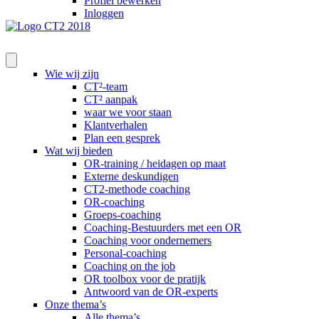
Profiel bewerken
Inloggen
Wie wij zijn
CT²-team
CT² aanpak
waar we voor staan
Klantverhalen
Plan een gesprek
Wat wij bieden
OR-training / heidagen op maat
Externe deskundigen
CT2-methode coaching
OR-coaching
Groeps-coaching
Coaching-Bestuurders met een OR
Coaching voor ondernemers
Personal-coaching
Coaching on the job
OR toolbox voor de pratijk
Antwoord van de OR-experts
Onze thema’s
Alle thema’s