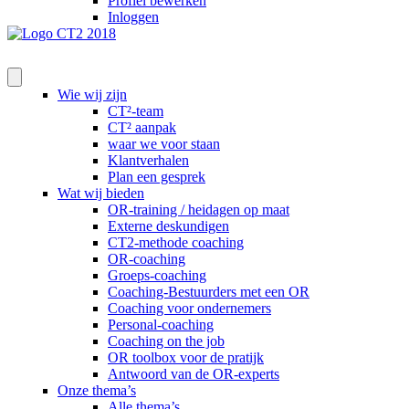
Profiel bewerken
Inloggen
Wie wij zijn
CT²-team
CT² aanpak
waar we voor staan
Klantverhalen
Plan een gesprek
Wat wij bieden
OR-training / heidagen op maat
Externe deskundigen
CT2-methode coaching
OR-coaching
Groeps-coaching
Coaching-Bestuurders met een OR
Coaching voor ondernemers
Personal-coaching
Coaching on the job
OR toolbox voor de pratijk
Antwoord van de OR-experts
Onze thema’s
Alle thema’s