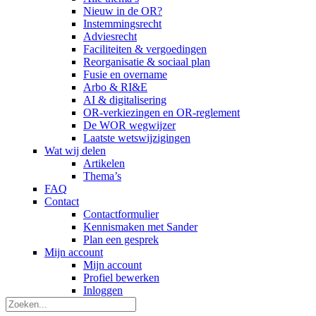
Nieuw in de OR?
Instemmingsrecht
Adviesrecht
Faciliteiten & vergoedingen
Reorganisatie & sociaal plan
Fusie en overname
Arbo & RI&E
AI & digitalisering
OR-verkiezingen en OR-reglement
De WOR wegwijzer
Laatste wetswijzigingen
Wat wij delen
Artikelen
Thema’s
FAQ
Contact
Contactformulier
Kennismaken met Sander
Plan een gesprek
Mijn account
Mijn account
Profiel bewerken
Inloggen