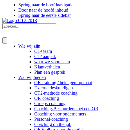
Spring naar de hoofdnavigatie
Door naar de hoofd inhoud
Spring naar de eerste sidebar
Wie wij zijn
CT²-team
CT² aanpak
waar we voor staan
Klantverhalen
Plan een gesprek
Wat wij bieden
OR-training / heidagen op maat
Externe deskundigen
CT2-methode coaching
OR-coaching
Groeps-coaching
Coaching-Bestuurders met een OR
Coaching voor ondernemers
Personal-coaching
Coaching on the job
OR toolbox voor de pratijk