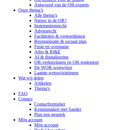
Antwoord van de OR-experts
Onze thema’s
Alle thema’s
Nieuw in de OR?
Instemmingsrecht
Adviesrecht
Faciliteiten & vergoedingen
Reorganisatie & sociaal plan
Fusie en overname
Arbo & RI&E
AI & digitalisering
OR-verkiezingen en OR-reglement
De WOR wegwijzer
Laatste wetswijzigingen
Wat wij delen
Artikelen
Thema’s
FAQ
Contact
Contactformulier
Kennismaken met Sander
Plan een gesprek
Mijn account
Mijn account