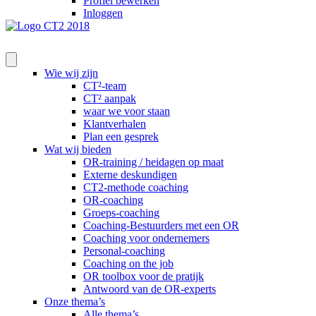
Profiel bewerken
Inloggen
Wie wij zijn
CT²-team
CT² aanpak
waar we voor staan
Klantverhalen
Plan een gesprek
Wat wij bieden
OR-training / heidagen op maat
Externe deskundigen
CT2-methode coaching
OR-coaching
Groeps-coaching
Coaching-Bestuurders met een OR
Coaching voor ondernemers
Personal-coaching
Coaching on the job
OR toolbox voor de pratijk
Antwoord van de OR-experts
Onze thema’s
Alle thema’s