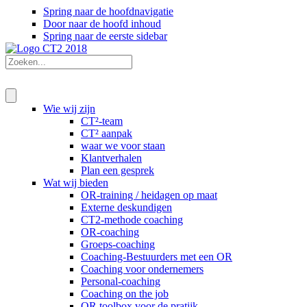
Spring naar de hoofdnavigatie
Door naar de hoofd inhoud
Spring naar de eerste sidebar
Wie wij zijn
CT²-team
CT² aanpak
waar we voor staan
Klantverhalen
Plan een gesprek
Wat wij bieden
OR-training / heidagen op maat
Externe deskundigen
CT2-methode coaching
OR-coaching
Groeps-coaching
Coaching-Bestuurders met een OR
Coaching voor ondernemers
Personal-coaching
Coaching on the job
OR toolbox voor de pratijk