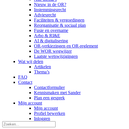
Nieuw in de OR?
Instemmingsrecht
Adviesrecht
Faciliteiten & vergoedingen
Reorganisatie & sociaal plan
Fusie en overname
Arbo & RI&E
AI & digitalisering
OR-verkiezingen en OR-reglement
De WOR wegwijzer
Laatste wetswijzigingen
Wat wij delen
Artikelen
Thema’s
FAQ
Contact
Contactformulier
Kennismaken met Sander
Plan een gesprek
Mijn account
Mijn account
Profiel bewerken
Inloggen