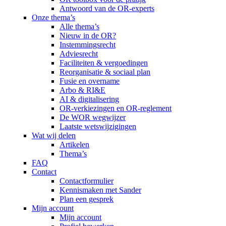
Antwoord van de OR-experts
Onze thema’s
Alle thema’s
Nieuw in de OR?
Instemmingsrecht
Adviesrecht
Faciliteiten & vergoedingen
Reorganisatie & sociaal plan
Fusie en overname
Arbo & RI&E
AI & digitalisering
OR-verkiezingen en OR-reglement
De WOR wegwijzer
Laatste wetswijzigingen
Wat wij delen
Artikelen
Thema’s
FAQ
Contact
Contactformulier
Kennismaken met Sander
Plan een gesprek
Mijn account
Mijn account