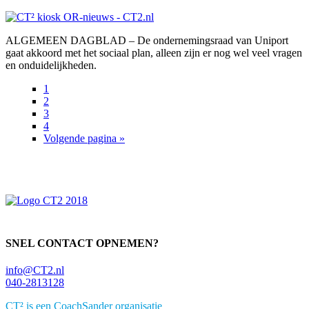
ALGEMEEN DAGBLAD – De ondernemingsraad van Uniport
gaat akkoord met het sociaal plan, alleen zijn er nog wel veel vragen
en onduidelijkheden.
Pagina
1
Pagina
2
Pagina
3
Pagina
4
Ga
Volgende pagina »
Primaire
naar
Sidebar
SNEL CONTACT OPNEMEN?
info@CT2.nl
040-2813128
CT² is een CoachSander organisatie