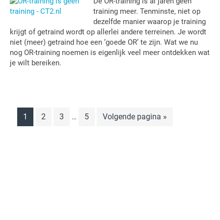
De OR-training is al jaren geen
training meer. Tenminste, niet op
dezelfde manier waarop je training
krijgt of getraind wordt op allerlei andere terreinen. Je wordt
niet (meer) getraind hoe een ‘goede OR’ te zijn. Wat we nu
nog OR-training noemen is eigenlijk veel meer ontdekken wat
je wilt bereiken.
Interim
Pagina
Pagina
Pagina
Pagina
Ga
1
2
3
5
Volgende pagina »
…
pagina's
naar
zijn
weggelaten
Primaire
Sidebar