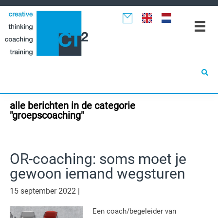
Spring
Door
Spring
naar
naar
naar
de
de
de
hoofdnavigatie
hoofd
eerste
inhoud
sidebar
alle berichten in de categorie
"groepscoaching"
OR-coaching: soms moet je
gewoon iemand wegsturen
15 september 2022
|
Een coach/begeleider van