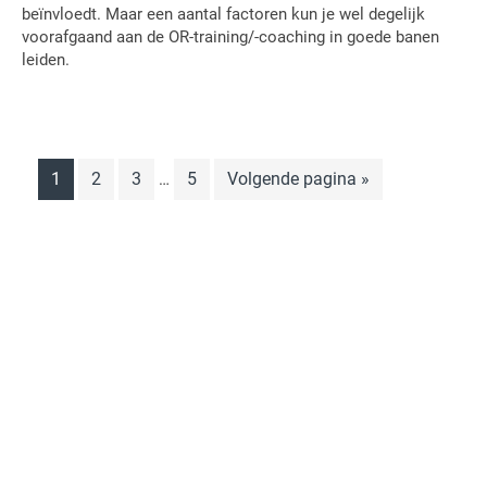
beïnvloedt. Maar een aantal factoren kun je wel degelijk
voorafgaand aan de OR-training/-coaching in goede banen
leiden.
Interim
Pagina
Pagina
Pagina
Pagina
Ga
1
2
3
5
Volgende pagina »
…
pagina's
naar
zijn
weggelaten
Primaire
Sidebar