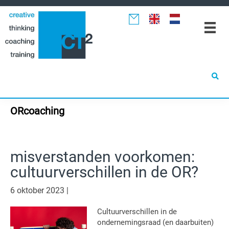
Spring
Door
Spring
naar
naar
naar
de
de
de
hoofdnavigatie
hoofd
eerste
inhoud
sidebar
ORcoaching
misverstanden voorkomen:
cultuurverschillen in de OR?
6 oktober 2023
|
Cultuurverschillen in de
ondernemingsraad (en daarbuiten)