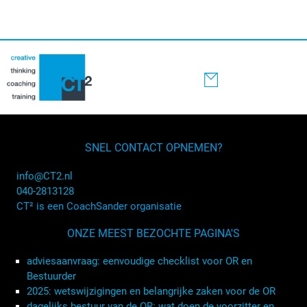
SNEL CONTACT OPNEMEN?
info@CT2.nl
040-2813128
CT² is een CoachSander organisatie
ONZE MEEST BEZOCHTE PAGINA'S
adviesaanvraag: eenvoudige checklist voor OR en
Bestuurder
2025: wetswijzigingen en belangrijke zaken voor de OR
dagelijks bestuur van de OR: wat doen de voorzitter en