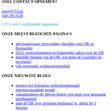
SNEL CONTACT OPNEMEN?
info@CT2.nl
040-2813128
CT² is een CoachSander organisatie
ONZE MEEST BEZOCHTE PAGINA'S
adviesaanvraag: eenvoudige checklist voor OR en
Bestuurder
2025: wetswijzigingen en belangrijke zaken voor de OR
dagelijks bestuur van de OR: wat doen de voorzitter en
secretaris?
OR expertgids werkkostenregeling
ONZE NIEUWSTE BLOGS
nieuwe wet Europese ondernemingsraad:
internetconsultatie gestart
vakantiedagen die blijven liggen: een punt voor duurzame
inzetbaarheid
mag de OR over personen beslissen? ja, alleen bij 3
functies