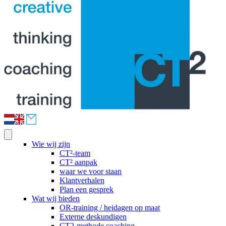
Wie wij zijn
CT²-team
CT² aanpak
waar we voor staan
Klantverhalen
Plan een gesprek
Wat wij bieden
OR-training / heidagen op maat
Externe deskundigen
CT2-methode coaching