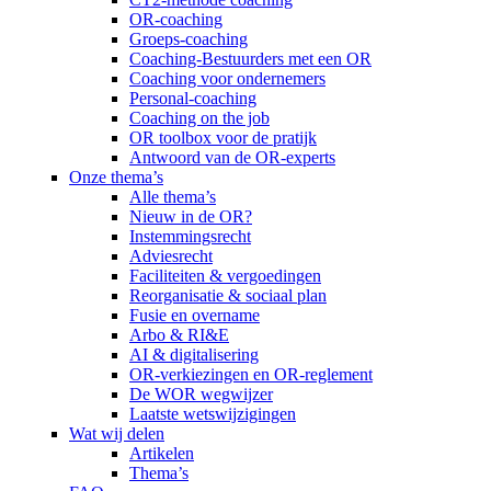
OR-coaching
Groeps-coaching
Coaching-Bestuurders met een OR
Coaching voor ondernemers
Personal-coaching
Coaching on the job
OR toolbox voor de pratijk
Antwoord van de OR-experts
Onze thema’s
Alle thema’s
Nieuw in de OR?
Instemmingsrecht
Adviesrecht
Faciliteiten & vergoedingen
Reorganisatie & sociaal plan
Fusie en overname
Arbo & RI&E
AI & digitalisering
OR-verkiezingen en OR-reglement
De WOR wegwijzer
Laatste wetswijzigingen
Wat wij delen
Artikelen
Thema’s