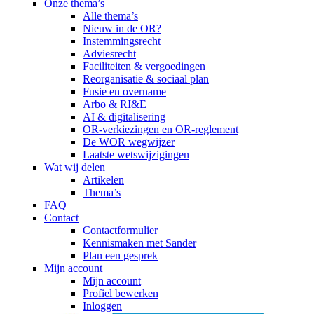
Onze thema’s
Alle thema’s
Nieuw in de OR?
Instemmingsrecht
Adviesrecht
Faciliteiten & vergoedingen
Reorganisatie & sociaal plan
Fusie en overname
Arbo & RI&E
AI & digitalisering
OR-verkiezingen en OR-reglement
De WOR wegwijzer
Laatste wetswijzigingen
Wat wij delen
Artikelen
Thema’s
FAQ
Contact
Contactformulier
Kennismaken met Sander
Plan een gesprek
Mijn account
Mijn account
Profiel bewerken
Inloggen