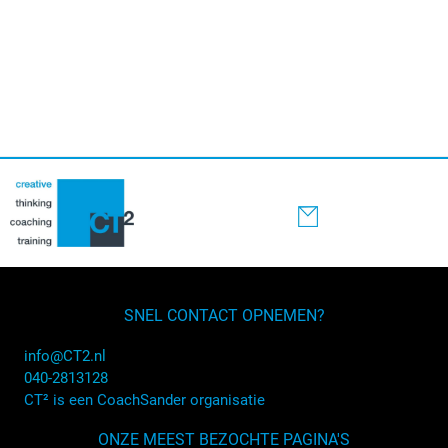
SNEL CONTACT OPNEMEN?
info@CT2.nl
040-2813128
CT² is een CoachSander organisatie
ONZE MEEST BEZOCHTE PAGINA'S