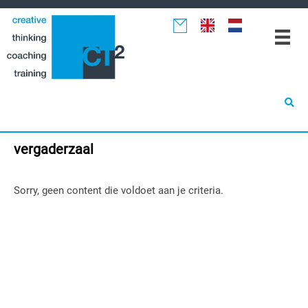
Spring
Door
Spring
naar
naar
naar
de
de
de
hoofdnavigatie
hoofd
eerste
inhoud
sidebar
vergaderzaal
Sorry, geen content die voldoet aan je criteria.
Primaire
Sidebar