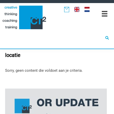
Spring
Door
Spring
naar
naar
naar
de
de
de
hoofdnavigatie
hoofd
eerste
inhoud
sidebar
locatie
Sorry, geen content die voldoet aan je criteria.
Primaire
Sidebar