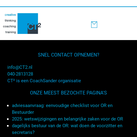
SNEL CONTACT OPNEMEN?
info@CT2.nl
040-2813128
CT² is een CoachSander organisatie
ONZE MEEST BEZOCHTE PAGINA'S
adviesaanvraag: eenvoudige checklist voor OR en
Bestuurder
2025: wetswijzigingen en belangrijke zaken voor de OR
dagelijks bestuur van de OR: wat doen de voorzitter en
secretaris?