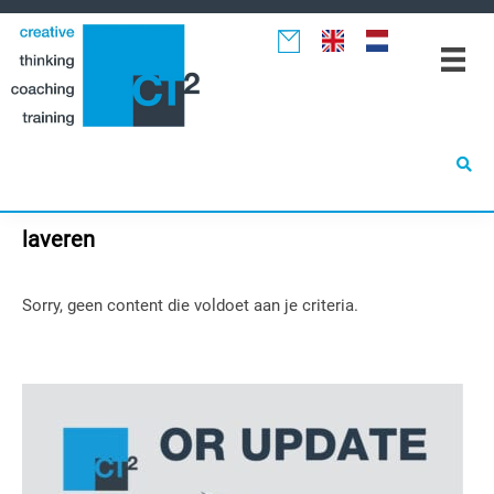
Spring
Door
Spring
naar
naar
naar
de
de
de
hoofdnavigatie
hoofd
eerste
inhoud
sidebar
laveren
Sorry, geen content die voldoet aan je criteria.
Primaire
Sidebar