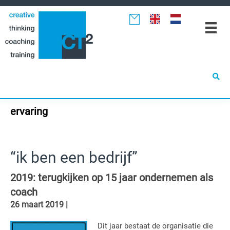
Spring
Door
Spring
naar
naar
naar
de
de
de
hoofdnavigatie
hoofd
eerste
inhoud
sidebar
ervaring
“ik ben een bedrijf”
2019: terugkijken op 15 jaar ondernemen als
coach
26 maart 2019
|
Dit jaar bestaat de organisatie die