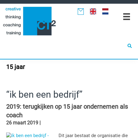
Spring
Door
Spring
naar
naar
naar
de
de
de
hoofdnavigatie
hoofd
eerste
inhoud
sidebar
15 jaar
“ik ben een bedrijf”
2019: terugkijken op 15 jaar ondernemen als
coach
26 maart 2019
|
Dit jaar bestaat de organisatie die