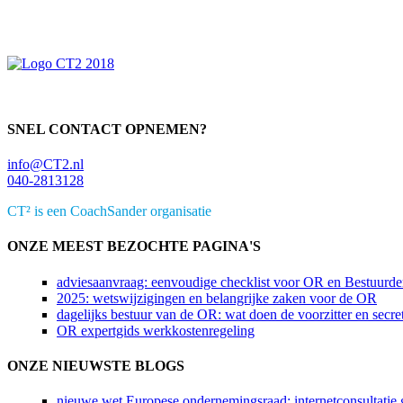
Primaire
Sidebar
SNEL CONTACT OPNEMEN?
info@CT2.nl
040-2813128
CT² is een CoachSander organisatie
ONZE MEEST BEZOCHTE PAGINA'S
adviesaanvraag: eenvoudige checklist voor OR en Bestuurde
2025: wetswijzigingen en belangrijke zaken voor de OR
dagelijks bestuur van de OR: wat doen de voorzitter en secret
OR expertgids werkkostenregeling
ONZE NIEUWSTE BLOGS
nieuwe wet Europese ondernemingsraad: internetconsultatie g