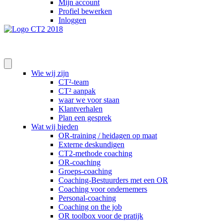
Mijn account
Profiel bewerken
Inloggen
Wie wij zijn
CT²-team
CT² aanpak
waar we voor staan
Klantverhalen
Plan een gesprek
Wat wij bieden
OR-training / heidagen op maat
Externe deskundigen
CT2-methode coaching
OR-coaching
Groeps-coaching
Coaching-Bestuurders met een OR
Coaching voor ondernemers
Personal-coaching
Coaching on the job
OR toolbox voor de pratijk