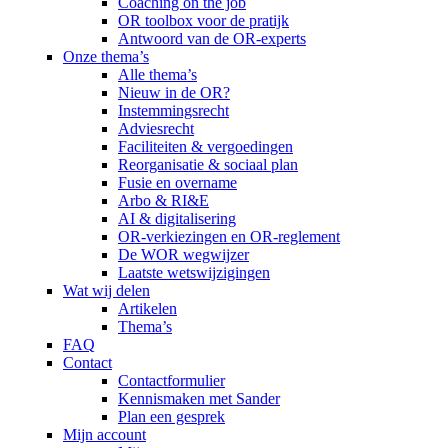
Coaching on the job
OR toolbox voor de pratijk
Antwoord van de OR-experts
Onze thema’s
Alle thema’s
Nieuw in de OR?
Instemmingsrecht
Adviesrecht
Faciliteiten & vergoedingen
Reorganisatie & sociaal plan
Fusie en overname
Arbo & RI&E
AI & digitalisering
OR-verkiezingen en OR-reglement
De WOR wegwijzer
Laatste wetswijzigingen
Wat wij delen
Artikelen
Thema’s
FAQ
Contact
Contactformulier
Kennismaken met Sander
Plan een gesprek
Mijn account