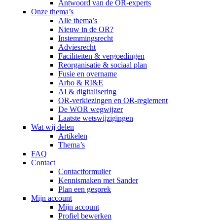
Antwoord van de OR-experts
Onze thema’s
Alle thema’s
Nieuw in de OR?
Instemmingsrecht
Adviesrecht
Faciliteiten & vergoedingen
Reorganisatie & sociaal plan
Fusie en overname
Arbo & RI&E
AI & digitalisering
OR-verkiezingen en OR-reglement
De WOR wegwijzer
Laatste wetswijzigingen
Wat wij delen
Artikelen
Thema’s
FAQ
Contact
Contactformulier
Kennismaken met Sander
Plan een gesprek
Mijn account
Mijn account
Profiel bewerken