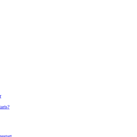
r
aris?
estart