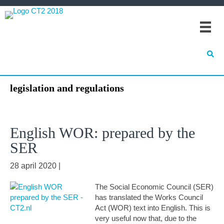
Spring
Door
Spring
naar
naar
naar
de
de
de
hoofdnavigatie
hoofd
eerste
inhoud
sidebar
legislation and regulations
English WOR: prepared by the
SER
28 april 2020
|
The Social Economic Council (SER)
has translated the Works Council
Act (WOR) text into English. This is
very useful now that, due to the