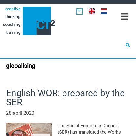
Spring
Door
Spring
naar
naar
naar
de
de
de
hoofdnavigatie
hoofd
eerste
inhoud
sidebar
globalising
English WOR: prepared by the
SER
28 april 2020
|
The Social Economic Council
(SER) has translated the Works