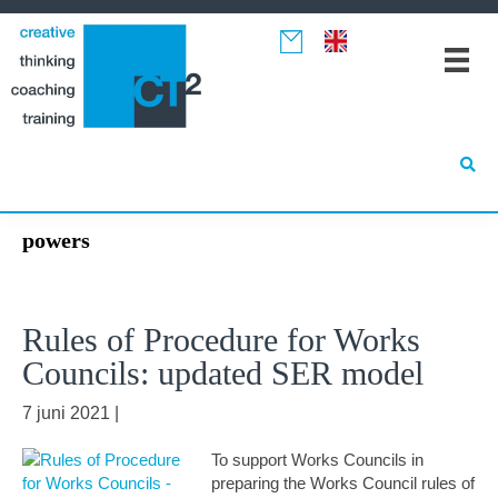
Spring
Door
Spring
naar
naar
naar
de
de
de
hoofdnavigatie
hoofd
eerste
inhoud
sidebar
powers
Rules of Procedure for Works
Councils: updated SER model
7 juni 2021
|
To support Works Councils in
preparing the Works Council rules of