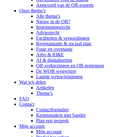
Antwoord van de OR-experts
Onze thema’s
Alle thema’s
Nieuw in de OR?
Instemmingsrecht
Adviesrecht
Faciliteiten & vergoedingen
Reorganisatie & sociaal plan
Fusie en overname
Arbo & RI&E
AI & digitalisering
OR-verkiezingen en OR-reglement
De WOR wegwijzer
Laatste wetswijzigingen
Wat wij delen
Artikelen
Thema’s
FAQ
Contact
Contactformulier
Kennismaken met Sander
Plan een gesprek
Mijn account
Mijn account