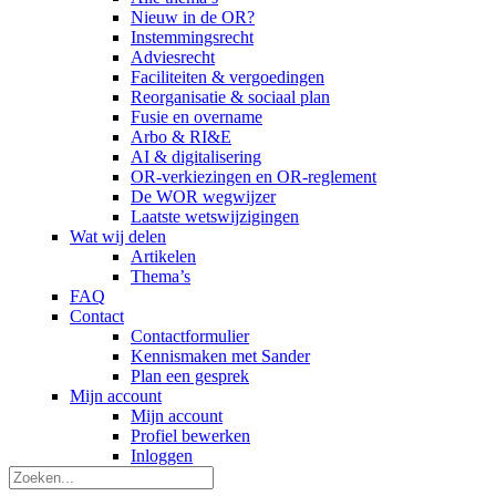
Nieuw in de OR?
Instemmingsrecht
Adviesrecht
Faciliteiten & vergoedingen
Reorganisatie & sociaal plan
Fusie en overname
Arbo & RI&E
AI & digitalisering
OR-verkiezingen en OR-reglement
De WOR wegwijzer
Laatste wetswijzigingen
Wat wij delen
Artikelen
Thema’s
FAQ
Contact
Contactformulier
Kennismaken met Sander
Plan een gesprek
Mijn account
Mijn account
Profiel bewerken
Inloggen