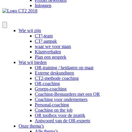
Profiel bewerken
Inloggen
Wie wij zijn
CT²-team
CT² aanpak
waar we voor staan
Klantverhalen
Plan een gesprek
Wat wij bieden
OR-training / heidagen op maat
Externe deskundigen
CT2-methode coaching
OR-coaching
Groeps-coaching
Coaching-Bestuurders met een OR
Coaching voor ondernemers
Personal-coaching
Coaching on the job
OR toolbox voor de pratijk
Antwoord van de OR-experts
Onze thema’s
Alle thema’s