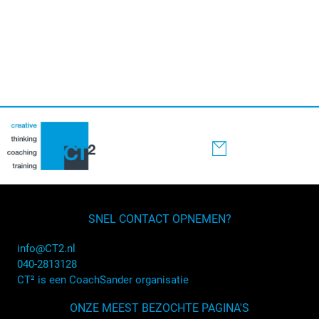
SNEL CONTACT OPNEMEN?
info@CT2.nl
040-2813128
CT² is een CoachSander organisatie
ONZE MEEST BEZOCHTE PAGINA'S