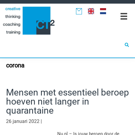
Spring
Door
Spring
naar
naar
naar
de
de
de
hoofdnavigatie
hoofd
eerste
inhoud
sidebar
corona
Mensen met essentieel beroep
hoeven niet langer in
quarantaine
26 januari 2022
|
Nu.nl – Is jouw beroep door de