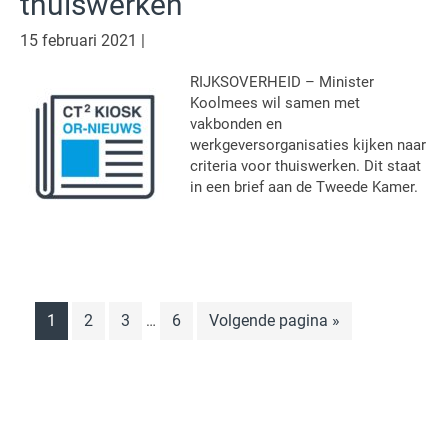
thuiswerken
15 februari 2021
|
RIJKSOVERHEID – Minister
Koolmees wil samen met
vakbonden en
werkgeversorganisaties kijken naar
criteria voor thuiswerken. Dit staat
in een brief aan de Tweede Kamer.
Interim
Pagina
Pagina
Pagina
Pagina
Ga
1
2
3
6
Volgende pagina »
…
pagina's
naar
zijn
weggelaten
Primaire
Sidebar