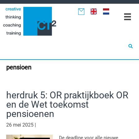
Spring
Door
Spring
naar
naar
naar
de
de
de
hoofdnavigatie
hoofd
eerste
inhoud
sidebar
pensioen
herdruk 5: OR praktijkboek OR
en de Wet toekomst
pensioenen
26 mei 2025
|
De deadline voor alle nieuwe