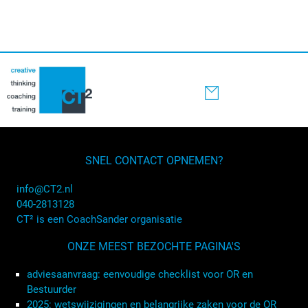
SNEL CONTACT OPNEMEN?
info@CT2.nl
040-2813128
CT² is een CoachSander organisatie
ONZE MEEST BEZOCHTE PAGINA'S
adviesaanvraag: eenvoudige checklist voor OR en
Bestuurder
2025: wetswijzigingen en belangrijke zaken voor de OR