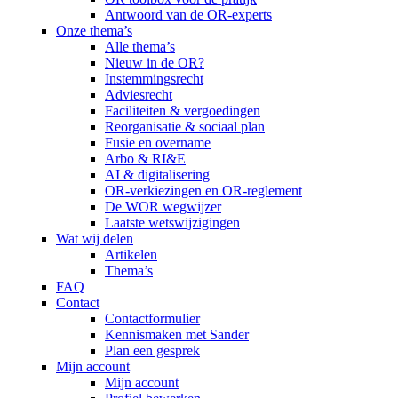
Antwoord van de OR-experts
Onze thema’s
Alle thema’s
Nieuw in de OR?
Instemmingsrecht
Adviesrecht
Faciliteiten & vergoedingen
Reorganisatie & sociaal plan
Fusie en overname
Arbo & RI&E
AI & digitalisering
OR-verkiezingen en OR-reglement
De WOR wegwijzer
Laatste wetswijzigingen
Wat wij delen
Artikelen
Thema’s
FAQ
Contact
Contactformulier
Kennismaken met Sander
Plan een gesprek
Mijn account
Mijn account