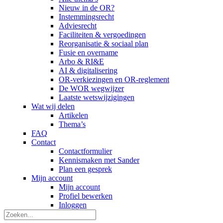
Nieuw in de OR?
Instemmingsrecht
Adviesrecht
Faciliteiten & vergoedingen
Reorganisatie & sociaal plan
Fusie en overname
Arbo & RI&E
AI & digitalisering
OR-verkiezingen en OR-reglement
De WOR wegwijzer
Laatste wetswijzigingen
Wat wij delen
Artikelen
Thema’s
FAQ
Contact
Contactformulier
Kennismaken met Sander
Plan een gesprek
Mijn account
Mijn account
Profiel bewerken
Inloggen