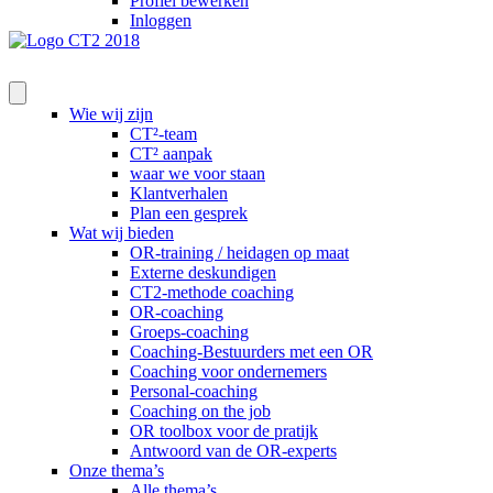
Profiel bewerken
Inloggen
Wie wij zijn
CT²-team
CT² aanpak
waar we voor staan
Klantverhalen
Plan een gesprek
Wat wij bieden
OR-training / heidagen op maat
Externe deskundigen
CT2-methode coaching
OR-coaching
Groeps-coaching
Coaching-Bestuurders met een OR
Coaching voor ondernemers
Personal-coaching
Coaching on the job
OR toolbox voor de pratijk
Antwoord van de OR-experts
Onze thema’s
Alle thema’s