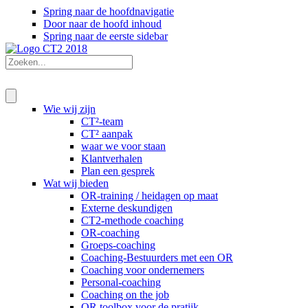
Spring naar de hoofdnavigatie
Door naar de hoofd inhoud
Spring naar de eerste sidebar
Wie wij zijn
CT²-team
CT² aanpak
waar we voor staan
Klantverhalen
Plan een gesprek
Wat wij bieden
OR-training / heidagen op maat
Externe deskundigen
CT2-methode coaching
OR-coaching
Groeps-coaching
Coaching-Bestuurders met een OR
Coaching voor ondernemers
Personal-coaching
Coaching on the job
OR toolbox voor de pratijk