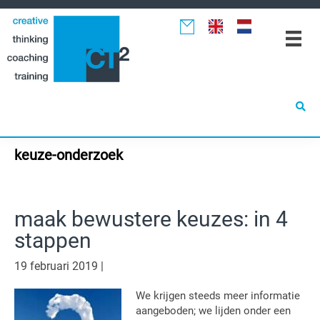
Spring
Door
Spring
naar
naar
naar
de
de
de
hoofdnavigatie
hoofd
eerste
inhoud
sidebar
keuze-onderzoek
maak bewustere keuzes: in 4
stappen
19 februari 2019
|
We krijgen steeds meer informatie
aangeboden; we lijden onder een