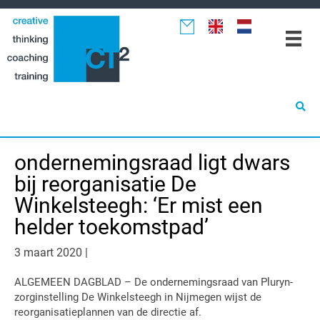
Spring
Door
Spring
naar
naar
naar
de
de
de
hoofdnavigatie
hoofd
eerste
inhoud
sidebar
ondernemingsraad ligt dwars
bij reorganisatie De
Winkelsteegh: ‘Er mist een
helder toekomstpad’
3 maart 2020
|
ALGEMEEN DAGBLAD – De ondernemingsraad van Pluryn-
zorginstelling De Winkelsteegh in Nijmegen wijst de
reorganisatieplannen van de directie af.