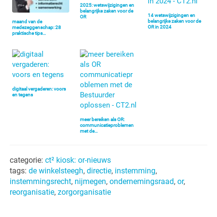
2025: wetswijzigingen en
belangrijke zaken voor de
14 wetswijzigingen en
OR
belangrijke zaken voor de
maand van de
OR in 2024
medezeggenschap: 28
praktische tips…
digitaal vergaderen: voors
en tegens
meer bereiken als OR:
communicatieproblemen
met de…
categorie:
ct² kiosk: or-nieuws
tags:
de winkelsteegh
,
directie
,
instemming
,
instemmingsrecht
,
nijmegen
,
ondernemingsraad
,
or
,
reorganisatie
,
zorgorganisatie