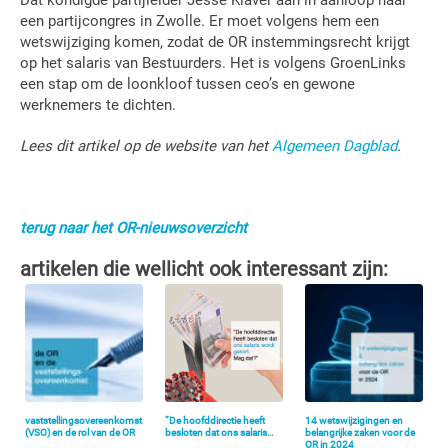
Dat kondigde partijleider Jesse Klaver aan in aanloop naar
een partijcongres in Zwolle. Er moet volgens hem een
wetswijziging komen, zodat de OR instemmingsrecht krijgt
op het salaris van Bestuurders. Het is volgens GroenLinks
een stap om de loonkloof tussen ceo’s en gewone
werknemers te dichten.
Lees dit artikel op de website van het
Algemeen Dagblad
.
terug naar het OR-nieuwsoverzicht
artikelen die wellicht ook interessant zijn:
vaststellingsovereenkomst
“De hoofddirectie heeft
14 wetswijzigingen en
(VSO) en de rol van de OR
besloten dat ons salaris…
belangrijke zaken voor de
OR in 2024