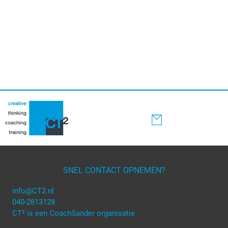
SNEL CONTACT OPNEMEN?
info@CT2.nl
040-2813128
CT² is een CoachSander organisatie