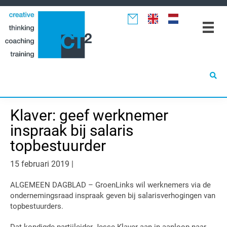
Spring
Door
Spring
naar
naar
naar
de
de
de
hoofdnavigatie
hoofd
eerste
inhoud
sidebar
Klaver: geef werknemer
inspraak bij salaris
topbestuurder
15 februari 2019
|
ALGEMEEN DAGBLAD – GroenLinks wil werknemers via de
ondernemingsraad inspraak geven bij salarisverhogingen van
topbestuurders.