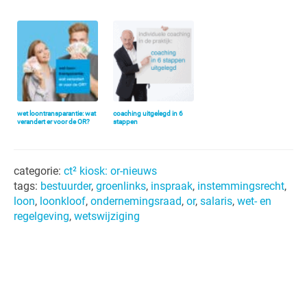
wet loontransparantie: wat
coaching uitgelegd in 6
verandert er voor de OR?
stappen
categorie:
ct² kiosk: or-nieuws
tags:
bestuurder
,
groenlinks
,
inspraak
,
instemmingsrecht
,
loon
,
loonkloof
,
ondernemingsraad
,
or
,
salaris
,
wet- en
regelgeving
,
wetswijziging
Primaire
Sidebar