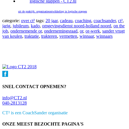
uit de praktijk: organisatieontwikkeling in logische stappen
categorie:
over ct²
tags:
20 jaar
,
cadeau
,
coaching
,
coachsander
,
ct²
,
jarig
,
jubileum
,
kado
,
omgevingsdienst noord-holland noord
,
on the
job
,
ondernemende or
,
ondernemingsraad
,
or
,
or-werk
,
sander vrugt
van keulen
,
traktatie
,
trakteren
,
vermetten
,
winnaar
,
winnaars
Primaire
Sidebar
SNEL CONTACT OPNEMEN?
info@CT2.nl
040-2813128
CT² is een CoachSander organisatie
ONZE MEEST BEZOCHTE PAGINA'S