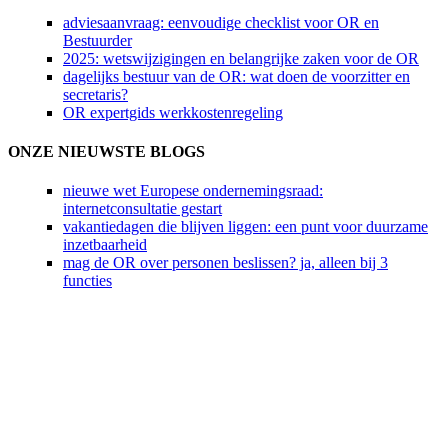
adviesaanvraag: eenvoudige checklist voor OR en
Bestuurder
2025: wetswijzigingen en belangrijke zaken voor de OR
dagelijks bestuur van de OR: wat doen de voorzitter en
secretaris?
OR expertgids werkkostenregeling
ONZE NIEUWSTE BLOGS
nieuwe wet Europese ondernemingsraad:
internetconsultatie gestart
vakantiedagen die blijven liggen: een punt voor duurzame
inzetbaarheid
mag de OR over personen beslissen? ja, alleen bij 3
functies