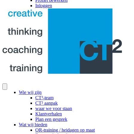
Profiel bewerken
Inloggen
Wie wij zijn
CT²-team
CT² aanpak
waar we voor staan
Klantverhalen
Plan een gesprek
Wat wij bieden
OR-training / heidagen op maat