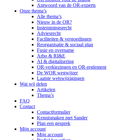
Antwoord van de OR-experts
Onze thema’s
Alle thema’s
Nieuw in de OR?
Instemmingsrecht
Adviesrecht
Faciliteiten & vergoedingen
Reorganisatie & sociaal plan
Fusie en overname
Arbo & RI&E
AI & digitalisering
OR-verkiezingen en OR-reglement
De WOR wegwijzer
Laatste wetswijzigingen
Wat wij delen
Artikelen
Thema’s
FAQ
Contact
Contactformulier
Kennismaken met Sander
Plan een gesprek
Mijn account
Mijn account