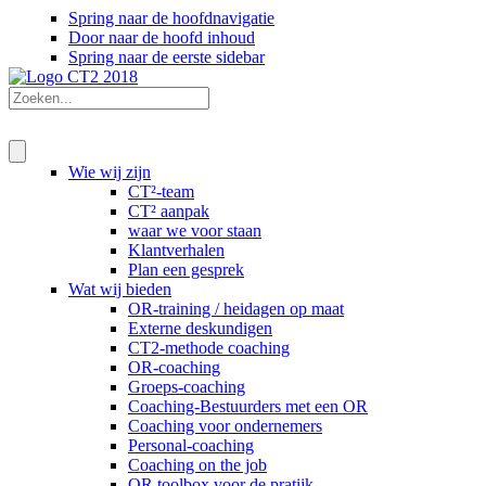
Spring naar de hoofdnavigatie
Door naar de hoofd inhoud
Spring naar de eerste sidebar
Wie wij zijn
CT²-team
CT² aanpak
waar we voor staan
Klantverhalen
Plan een gesprek
Wat wij bieden
OR-training / heidagen op maat
Externe deskundigen
CT2-methode coaching
OR-coaching
Groeps-coaching
Coaching-Bestuurders met een OR
Coaching voor ondernemers
Personal-coaching
Coaching on the job
OR toolbox voor de pratijk