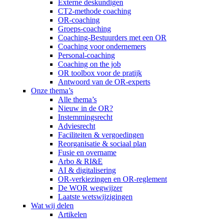
Externe deskundigen
CT2-methode coaching
OR-coaching
Groeps-coaching
Coaching-Bestuurders met een OR
Coaching voor ondernemers
Personal-coaching
Coaching on the job
OR toolbox voor de pratijk
Antwoord van de OR-experts
Onze thema’s
Alle thema’s
Nieuw in de OR?
Instemmingsrecht
Adviesrecht
Faciliteiten & vergoedingen
Reorganisatie & sociaal plan
Fusie en overname
Arbo & RI&E
AI & digitalisering
OR-verkiezingen en OR-reglement
De WOR wegwijzer
Laatste wetswijzigingen
Wat wij delen
Artikelen