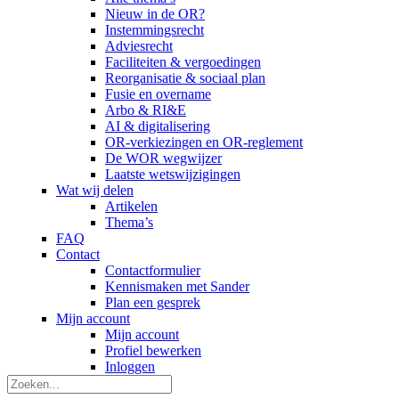
Nieuw in de OR?
Instemmingsrecht
Adviesrecht
Faciliteiten & vergoedingen
Reorganisatie & sociaal plan
Fusie en overname
Arbo & RI&E
AI & digitalisering
OR-verkiezingen en OR-reglement
De WOR wegwijzer
Laatste wetswijzigingen
Wat wij delen
Artikelen
Thema’s
FAQ
Contact
Contactformulier
Kennismaken met Sander
Plan een gesprek
Mijn account
Mijn account
Profiel bewerken
Inloggen