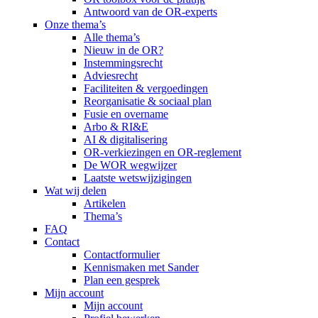
Antwoord van de OR-experts
Onze thema’s
Alle thema’s
Nieuw in de OR?
Instemmingsrecht
Adviesrecht
Faciliteiten & vergoedingen
Reorganisatie & sociaal plan
Fusie en overname
Arbo & RI&E
AI & digitalisering
OR-verkiezingen en OR-reglement
De WOR wegwijzer
Laatste wetswijzigingen
Wat wij delen
Artikelen
Thema’s
FAQ
Contact
Contactformulier
Kennismaken met Sander
Plan een gesprek
Mijn account
Mijn account