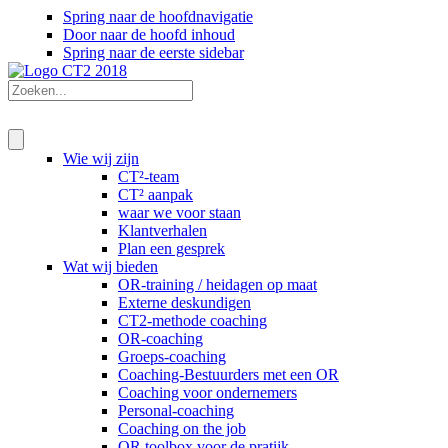
Spring naar de hoofdnavigatie
Door naar de hoofd inhoud
Spring naar de eerste sidebar
Wie wij zijn
CT²-team
CT² aanpak
waar we voor staan
Klantverhalen
Plan een gesprek
Wat wij bieden
OR-training / heidagen op maat
Externe deskundigen
CT2-methode coaching
OR-coaching
Groeps-coaching
Coaching-Bestuurders met een OR
Coaching voor ondernemers
Personal-coaching
Coaching on the job
OR toolbox voor de pratijk