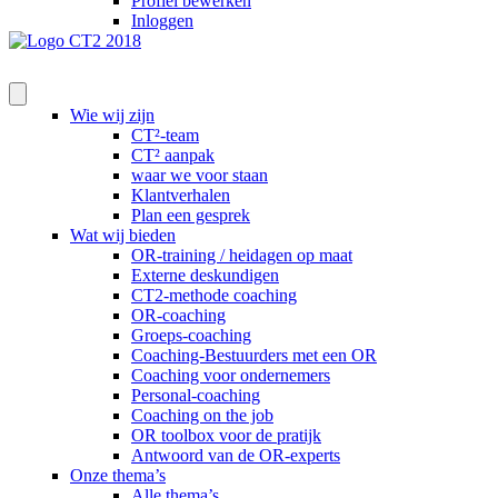
Profiel bewerken
Inloggen
Wie wij zijn
CT²-team
CT² aanpak
waar we voor staan
Klantverhalen
Plan een gesprek
Wat wij bieden
OR-training / heidagen op maat
Externe deskundigen
CT2-methode coaching
OR-coaching
Groeps-coaching
Coaching-Bestuurders met een OR
Coaching voor ondernemers
Personal-coaching
Coaching on the job
OR toolbox voor de pratijk
Antwoord van de OR-experts
Onze thema’s
Alle thema’s