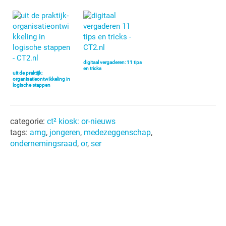
digitaal vergaderen: 11 tips
en tricks
uit de praktijk:
organisatieontwikkeling in
logische stappen
categorie:
ct² kiosk: or-nieuws
tags:
amg
,
jongeren
,
medezeggenschap
,
ondernemingsraad
,
or
,
ser
Primaire
Sidebar