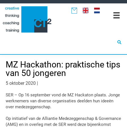
Spring
Door
Spring
naar
naar
naar
de
de
de
hoofdnavigatie
hoofd
eerste
inhoud
sidebar
MZ Hackathon: praktische tips
van 50 jongeren
5 oktober 2020
|
SER – Op 16 september vond de MZ Hackaton plaats. Jonge
werknemers van diverse organisaties deelden hun ideeën
over medezeggenschap.
Op initiatief van de Alliantie Medezeggenschap & Governance
(AMG) en in overleg met de SER werd deze bijeenkomst