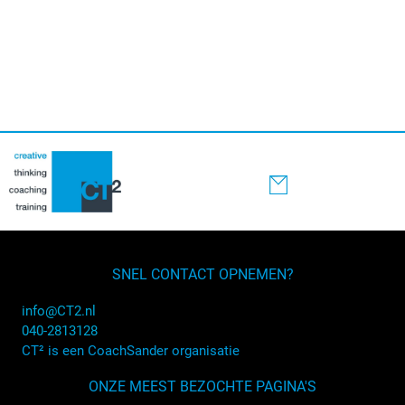
SNEL CONTACT OPNEMEN?
info@CT2.nl
040-2813128
CT² is een CoachSander organisatie
ONZE MEEST BEZOCHTE PAGINA'S