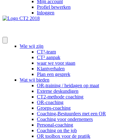
Mijn account
Profiel bewerken
Inloggen
Wie wij zijn
CT²-team
CT² aanpak
waar we voor staan
Klantverhalen
Plan een gesprek
Wat wij bieden
OR-training / heidagen op maat
Externe deskundigen
CT2-methode coaching
OR-coaching
Groeps-coaching
Coaching-Bestuurders met een OR
Coaching voor ondernemers
Personal-coaching
Coaching on the job
OR toolbox voor de pratijk