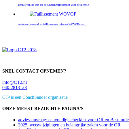
kennis van de Wet op de Ondernemingsraden voor de directie
ondernemingsraad en faillissement: nieuwe WOVOF-wet…
Primaire
Sidebar
SNEL CONTACT OPNEMEN?
info@CT2.nl
040-2813128
CT² is een CoachSander organisatie
ONZE MEEST BEZOCHTE PAGINA'S
adviesaanvraag: eenvoudige checklist voor OR en Bestuurde
2025: wetswijzigingen en belangrijke zaken voor de OR