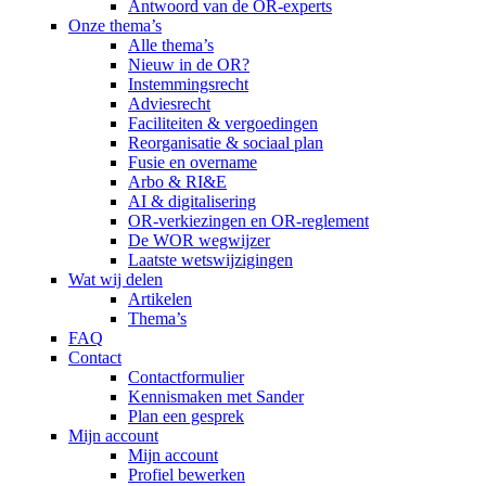
Antwoord van de OR-experts
Onze thema’s
Alle thema’s
Nieuw in de OR?
Instemmingsrecht
Adviesrecht
Faciliteiten & vergoedingen
Reorganisatie & sociaal plan
Fusie en overname
Arbo & RI&E
AI & digitalisering
OR-verkiezingen en OR-reglement
De WOR wegwijzer
Laatste wetswijzigingen
Wat wij delen
Artikelen
Thema’s
FAQ
Contact
Contactformulier
Kennismaken met Sander
Plan een gesprek
Mijn account
Mijn account
Profiel bewerken