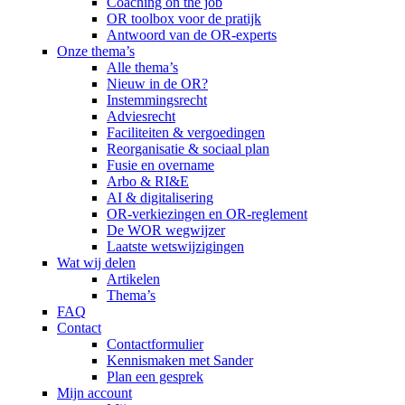
Coaching on the job
OR toolbox voor de pratijk
Antwoord van de OR-experts
Onze thema’s
Alle thema’s
Nieuw in de OR?
Instemmingsrecht
Adviesrecht
Faciliteiten & vergoedingen
Reorganisatie & sociaal plan
Fusie en overname
Arbo & RI&E
AI & digitalisering
OR-verkiezingen en OR-reglement
De WOR wegwijzer
Laatste wetswijzigingen
Wat wij delen
Artikelen
Thema’s
FAQ
Contact
Contactformulier
Kennismaken met Sander
Plan een gesprek
Mijn account