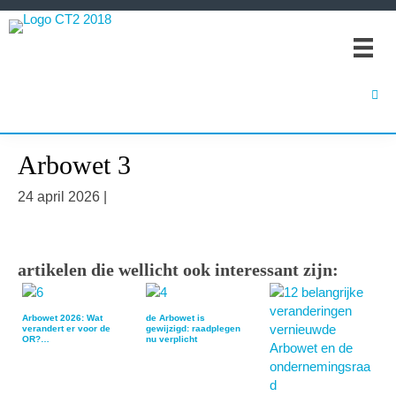
Spring
Door
Spring
naar
naar
naar
de
de
de
hoofdnavigatie
hoofd
eerste
inhoud
sidebar
Arbowet 3
24 april 2026
|
artikelen die wellicht ook interessant zijn:
Arbowet 2026: Wat
de Arbowet is
verandert er voor de
gewijzigd: raadplegen
OR?…
nu verplicht