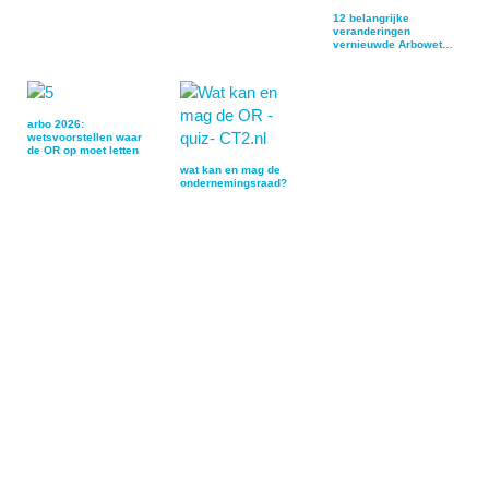
12 belangrijke
veranderingen
vernieuwde Arbowet
en…
arbo 2026:
wetsvoorstellen waar
de OR op moet letten
wat kan en mag de
ondernemingsraad?
Primaire
Sidebar