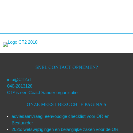
SNEL CONTACT OPNEMEN?
info@CT2.nl
040-2813128
CT² is een CoachSander organisatie
ONZE MEEST BEZOCHTE PAGINA'S
adviesaanvraag: eenvoudige checklist voor OR en
Bestuurder
2025: wetswijzigingen en belangrijke zaken voor de OR