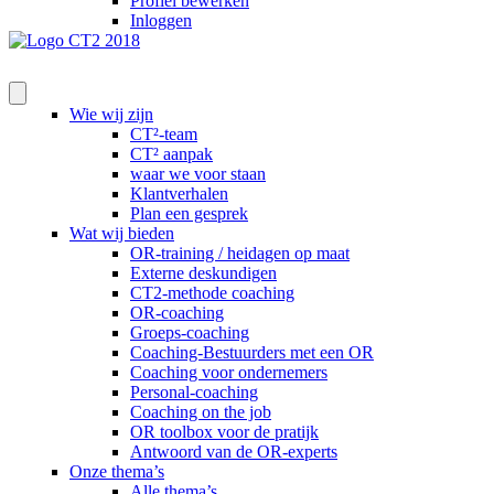
Profiel bewerken
Inloggen
Wie wij zijn
CT²-team
CT² aanpak
waar we voor staan
Klantverhalen
Plan een gesprek
Wat wij bieden
OR-training / heidagen op maat
Externe deskundigen
CT2-methode coaching
OR-coaching
Groeps-coaching
Coaching-Bestuurders met een OR
Coaching voor ondernemers
Personal-coaching
Coaching on the job
OR toolbox voor de pratijk
Antwoord van de OR-experts
Onze thema’s
Alle thema’s