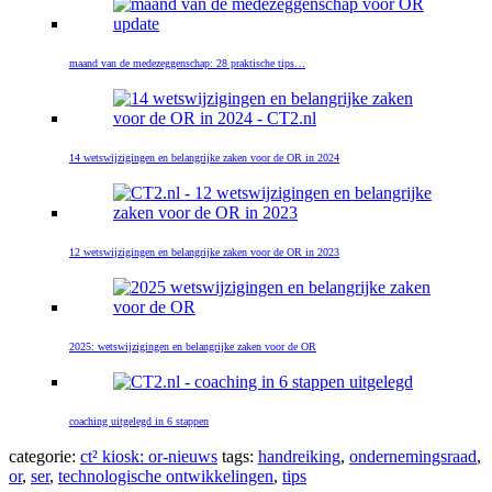
maand van de medezeggenschap: 28 praktische tips…
14 wetswijzigingen en belangrijke zaken voor de OR in 2024
12 wetswijzigingen en belangrijke zaken voor de OR in 2023
2025: wetswijzigingen en belangrijke zaken voor de OR
coaching uitgelegd in 6 stappen
categorie:
ct² kiosk: or-nieuws
tags:
handreiking
,
ondernemingsraad
,
or
,
ser
,
technologische ontwikkelingen
,
tips