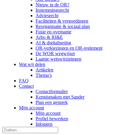
Nieuw in de OR?
Instemmingsrecht
Adviesrecht
Faciliteiten & vergoedingen
Reorganisatie & sociaal plan
Fusie en overname
Arbo & RI&E
AI & digitalisering
OR-verkiezingen en OR-reglement
De WOR wegwijzer
Laatste wetswijzigingen
Wat wij delen
Artikelen
Thema’s
FAQ
Contact
Contactformulier
Kennismaken met Sander
Plan een gesprek
Mijn account
Mijn account
Profiel bewerken
Inloggen