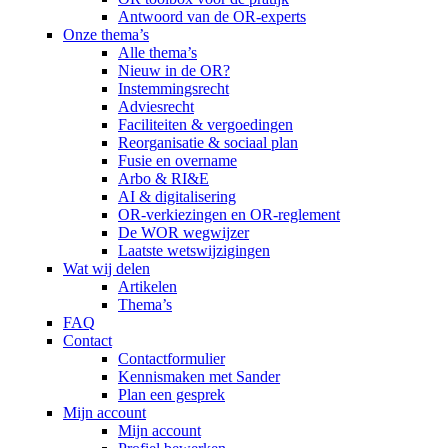
Antwoord van de OR-experts
Onze thema’s
Alle thema’s
Nieuw in de OR?
Instemmingsrecht
Adviesrecht
Faciliteiten & vergoedingen
Reorganisatie & sociaal plan
Fusie en overname
Arbo & RI&E
AI & digitalisering
OR-verkiezingen en OR-reglement
De WOR wegwijzer
Laatste wetswijzigingen
Wat wij delen
Artikelen
Thema’s
FAQ
Contact
Contactformulier
Kennismaken met Sander
Plan een gesprek
Mijn account
Mijn account