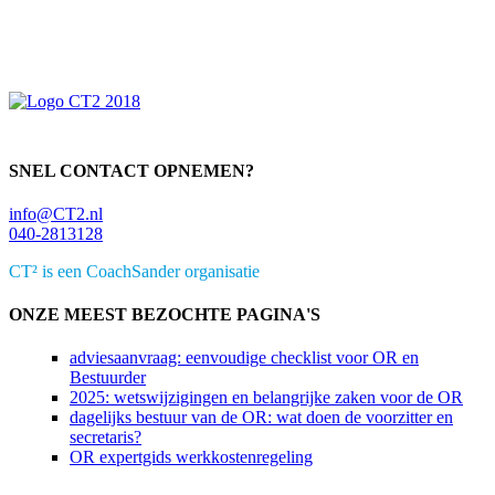
Primaire
Sidebar
SNEL CONTACT OPNEMEN?
info@CT2.nl
040-2813128
CT² is een CoachSander organisatie
ONZE MEEST BEZOCHTE PAGINA'S
adviesaanvraag: eenvoudige checklist voor OR en
Bestuurder
2025: wetswijzigingen en belangrijke zaken voor de OR
dagelijks bestuur van de OR: wat doen de voorzitter en
secretaris?
OR expertgids werkkostenregeling