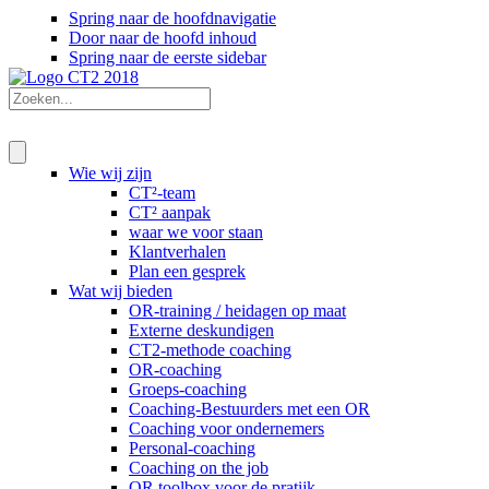
Spring naar de hoofdnavigatie
Door naar de hoofd inhoud
Spring naar de eerste sidebar
Wie wij zijn
CT²-team
CT² aanpak
waar we voor staan
Klantverhalen
Plan een gesprek
Wat wij bieden
OR-training / heidagen op maat
Externe deskundigen
CT2-methode coaching
OR-coaching
Groeps-coaching
Coaching-Bestuurders met een OR
Coaching voor ondernemers
Personal-coaching
Coaching on the job
OR toolbox voor de pratijk