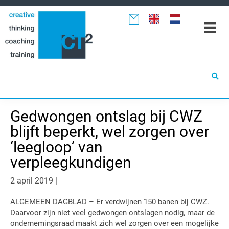
Spring
Door
Spring
naar
naar
naar
de
de
de
hoofdnavigatie
hoofd
eerste
inhoud
sidebar
Gedwongen ontslag bij CWZ
blijft beperkt, wel zorgen over
‘leegloop’ van
verpleegkundigen
2 april 2019
|
ALGEMEEN DAGBLAD – Er verdwijnen 150 banen bij CWZ.
Daarvoor zijn niet veel gedwongen ontslagen nodig, maar de
ondernemingsraad maakt zich wel zorgen over een mogelijke