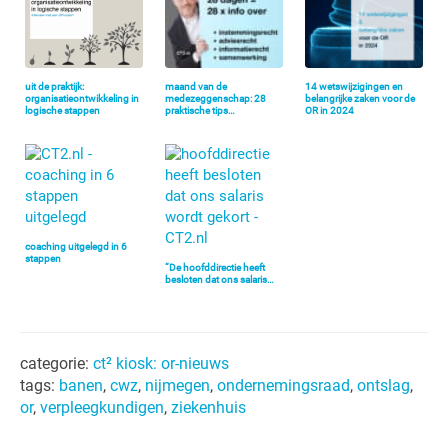
uit de praktijk:
maand van de
14 wetswijzigingen en
organisatieontwikkeling in
medezeggenschap: 28
belangrijke zaken voor de
logische stappen
praktische tips…
OR in 2024
coaching uitgelegd in 6
stappen
“De hoofddirectie heeft
besloten dat ons salaris…
categorie:
ct² kiosk: or-nieuws
tags:
banen
,
cwz
,
nijmegen
,
ondernemingsraad
,
ontslag
,
or
,
verpleegkundigen
,
ziekenhuis