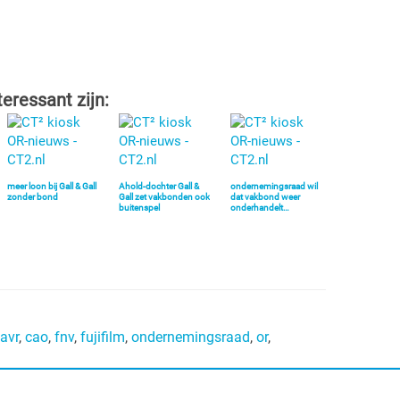
teressant zijn:
meer loon bij Gall & Gall
Ahold-dochter Gall &
ondernemingsraad wil
zonder bond
Gall zet vakbonden ook
dat vakbond weer
buitenspel
onderhandelt…
avr
,
cao
,
fnv
,
fujifilm
,
ondernemingsraad
,
or
,