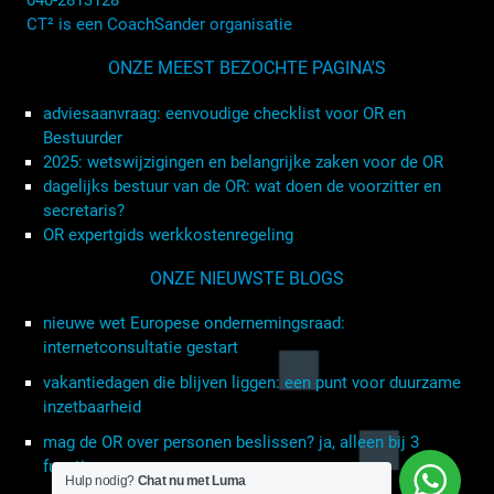
040-2813128
CT² is een CoachSander organisatie
ONZE MEEST BEZOCHTE PAGINA'S
adviesaanvraag: eenvoudige checklist voor OR en
Bestuurder
2025: wetswijzigingen en belangrijke zaken voor de OR
dagelijks bestuur van de OR: wat doen de voorzitter en
secretaris?
OR expertgids werkkostenregeling
ONZE NIEUWSTE BLOGS
nieuwe wet Europese ondernemingsraad:
internetconsultatie gestart
vakantiedagen die blijven liggen: een punt voor duurzame
inzetbaarheid
mag de OR over personen beslissen? ja, alleen bij 3
functies
Hulp nodig?
Chat nu met Luma