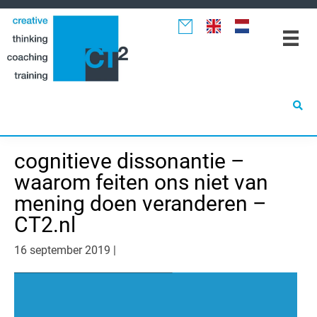
Spring
Door
Spring
naar
naar
naar
de
de
de
hoofdnavigatie
hoofd
eerste
inhoud
sidebar
cognitieve dissonantie –
waarom feiten ons niet van
mening doen veranderen –
CT2.nl
16 september 2019
|