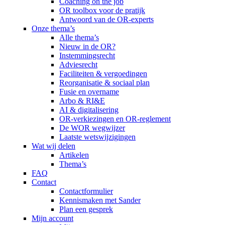
Coaching on the job
OR toolbox voor de pratijk
Antwoord van de OR-experts
Onze thema’s
Alle thema’s
Nieuw in de OR?
Instemmingsrecht
Adviesrecht
Faciliteiten & vergoedingen
Reorganisatie & sociaal plan
Fusie en overname
Arbo & RI&E
AI & digitalisering
OR-verkiezingen en OR-reglement
De WOR wegwijzer
Laatste wetswijzigingen
Wat wij delen
Artikelen
Thema’s
FAQ
Contact
Contactformulier
Kennismaken met Sander
Plan een gesprek
Mijn account