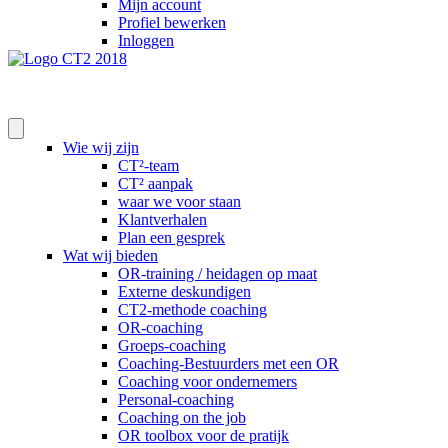
Mijn account
Profiel bewerken
Inloggen
Wie wij zijn
CT²-team
CT² aanpak
waar we voor staan
Klantverhalen
Plan een gesprek
Wat wij bieden
OR-training / heidagen op maat
Externe deskundigen
CT2-methode coaching
OR-coaching
Groeps-coaching
Coaching-Bestuurders met een OR
Coaching voor ondernemers
Personal-coaching
Coaching on the job
OR toolbox voor de pratijk