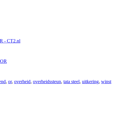
end
,
or
,
overheid
,
overheidssteun
,
tata steel
,
uitkering
,
winst