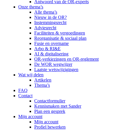
Antwoord van de OR-experts
Onze thema’s
Alle thema’s
Nieuw in de OR?
Instemmingsrecht
Adviesrecht
Faciliteiten & vergoedingen
Reorganisatie & sociaal plan
Fusie en overname
Arbo & RI&E
AI & digitalisering
OR-verkiezingen en OR-reglement
De WOR wegwijzer
Laatste wetswijzigingen
Wat wij delen
Artikelen
Thema’s
FAQ
Contact
Contactformulier
Kennismaken met Sander
Plan een gesprek
Mijn account
Mijn account
Profiel bewerken