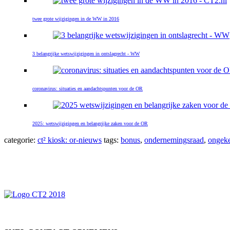
twee grote wijzigingen in de WW in 2016
3 belangrijke wetswijzigingen in ontslagrecht - WW
coronavirus: situaties en aandachtspunten voor de OR
2025: wetswijzigingen en belangrijke zaken voor de OR
categorie:
ct² kiosk: or-nieuws
tags:
bonus
,
ondernemingsraad
,
ongek
Primaire
Sidebar