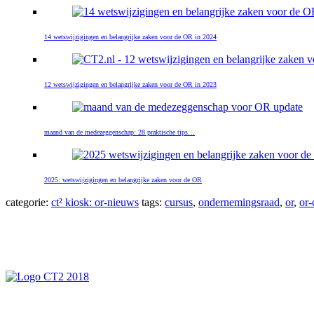
14 wetswijzigingen en belangrijke zaken voor de OR in 2024
12 wetswijzigingen en belangrijke zaken voor de OR in 2023
maand van de medezeggenschap: 28 praktische tips…
2025: wetswijzigingen en belangrijke zaken voor de OR
categorie:
ct² kiosk: or-nieuws
tags:
cursus
,
ondernemingsraad
,
or
,
or-
Primaire
Sidebar