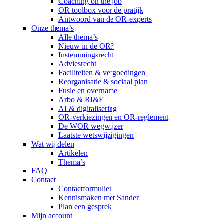
Coaching on the job
OR toolbox voor de pratijk
Antwoord van de OR-experts
Onze thema’s
Alle thema’s
Nieuw in de OR?
Instemmingsrecht
Adviesrecht
Faciliteiten & vergoedingen
Reorganisatie & sociaal plan
Fusie en overname
Arbo & RI&E
AI & digitalisering
OR-verkiezingen en OR-reglement
De WOR wegwijzer
Laatste wetswijzigingen
Wat wij delen
Artikelen
Thema’s
FAQ
Contact
Contactformulier
Kennismaken met Sander
Plan een gesprek
Mijn account