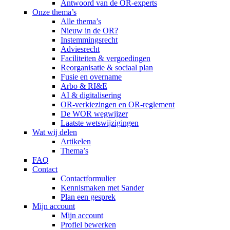
Antwoord van de OR-experts
Onze thema’s
Alle thema’s
Nieuw in de OR?
Instemmingsrecht
Adviesrecht
Faciliteiten & vergoedingen
Reorganisatie & sociaal plan
Fusie en overname
Arbo & RI&E
AI & digitalisering
OR-verkiezingen en OR-reglement
De WOR wegwijzer
Laatste wetswijzigingen
Wat wij delen
Artikelen
Thema’s
FAQ
Contact
Contactformulier
Kennismaken met Sander
Plan een gesprek
Mijn account
Mijn account
Profiel bewerken