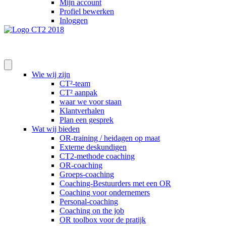
Mijn account
Profiel bewerken
Inloggen
Wie wij zijn
CT²-team
CT² aanpak
waar we voor staan
Klantverhalen
Plan een gesprek
Wat wij bieden
OR-training / heidagen op maat
Externe deskundigen
CT2-methode coaching
OR-coaching
Groeps-coaching
Coaching-Bestuurders met een OR
Coaching voor ondernemers
Personal-coaching
Coaching on the job
OR toolbox voor de pratijk