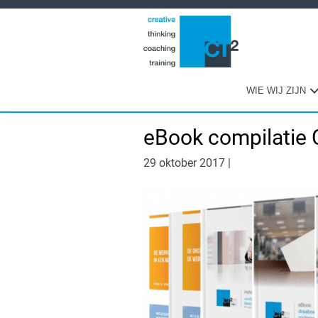
Spring
Door
Spring
naar
naar
naar
de
de
de
hoofdnavigatie
hoofd
eerste
inhoud
sidebar
WIE WIJ ZIJN
eBook compilatie 
29 oktober 2017
|