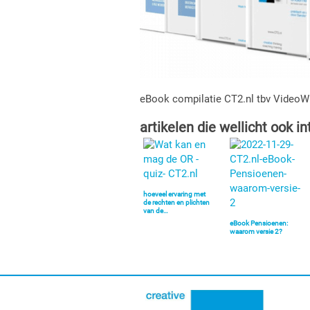
eBook compilatie CT2.nl tbv VideoW
artikelen die wellicht ook in
hoeveel ervaring met
de rechten en plichten
van de…
eBook Pensioenen:
waarom versie 2?