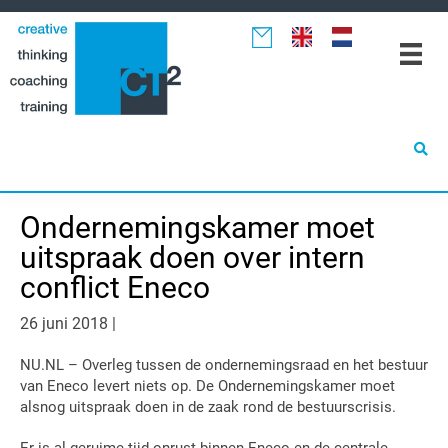
Spring
Door
Spring
naar
naar
naar
de
de
de
hoofdnavigatie
hoofd
eerste
inhoud
sidebar
Ondernemingskamer moet
uitspraak doen over intern
conflict Eneco
26 juni 2018
|
NU.NL – Overleg tussen de ondernemingsraad en het bestuur
van Eneco levert niets op. De Ondernemingskamer moet
alsnog uitspraak doen in de zaak rond de bestuurscrisis.