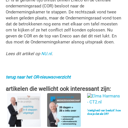
Er is al geruime tijd onrust binnen Eneco en de centrale
ondernemingsraad (COR) besloot naar de
Ondernemingskamer te stappen. De rechtszaak vond twee
weken geleden plaats, maar de Ondernemingsraad vond toen
dat de betrokkenen nog eens met elkaar om tafel moesten
om te kijken of ze het conflict zelf konden oplossen. Nu
geven de COR en de top van Eneco aan dat dit niet lukt. En
dus moet de Ondernemingskamer alsnog uitspraak doen.
Lees dit artikel op
NU.nl
.
terug naar het OR-nieuwsoverzicht
artikelen die wellicht ook interessant zijn:
‘nietigheid van besluit’: hoe
doe je dat als OR?