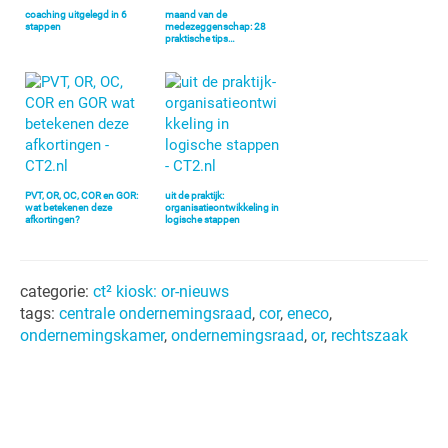
coaching uitgelegd in 6
maand van de
stappen
medezeggenschap: 28
praktische tips…
PVT, OR, OC, COR en GOR:
uit de praktijk:
wat betekenen deze
organisatieontwikkeling in
afkortingen?
logische stappen
categorie:
ct² kiosk: or-nieuws
tags:
centrale ondernemingsraad
,
cor
,
eneco
,
ondernemingskamer
,
ondernemingsraad
,
or
,
rechtszaak
Primaire
Sidebar