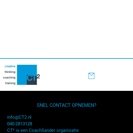
SNEL CONTACT OPNEMEN?
info@CT2.nl
040-2813128
CT² is een CoachSander organisatie