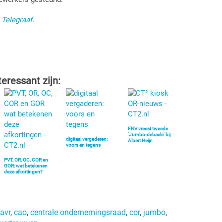
 Telegraaf
.
teressant zijn:
FNV vreest tweede
'Jumbo-debacle' bij
digitaal vergaderen:
Albert Heijn
voors en tegens
PVT, OR, OC, COR en
GOR: wat betekenen
deze afkortingen?
avr
,
cao
,
centrale ondernemingsraad
,
cor
,
jumbo
,