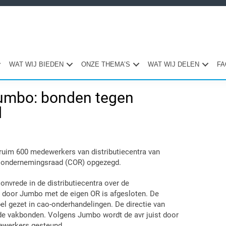
WAT WIJ BIEDEN
ONZE THEMA’S
WAT WIJ DELEN
FA
Jumbo: bonden tegen
d
Pri
Sid
im 600 medewerkers van distributiecentra van
e ondernemingsraad (COR) opgezegd.
 onvrede in de distributiecentra over de
e door Jumbo met de eigen OR is afgesloten. De
 gezet in cao-onderhandelingen. De directie van
de vakbonden. Volgens Jumbo wordt de avr juist door
ewerkers gesteund.