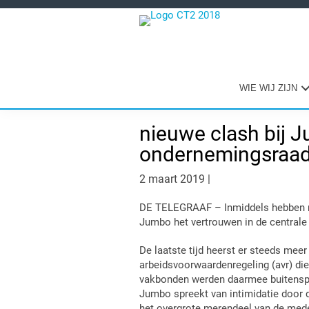
Spring
Door
Spring
naar
naar
naar
de
de
de
hoofdnavigatie
hoofd
eerste
inhoud
sidebar
WIE WIJ ZIJN
nieuwe clash bij 
ondernemingsraa
2 maart 2019
|
DE TELEGRAAF – Inmiddels hebben ru
Jumbo het vertrouwen in de central
De laatste tijd heerst er steeds meer
arbeidsvoorwaardenregeling (avr) di
vakbonden werden daarmee buitenspel
Jumbo spreekt van intimidatie door 
het overgrote merendeel van de med