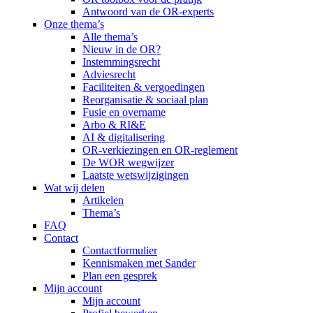
Antwoord van de OR-experts
Onze thema’s
Alle thema’s
Nieuw in de OR?
Instemmingsrecht
Adviesrecht
Faciliteiten & vergoedingen
Reorganisatie & sociaal plan
Fusie en overname
Arbo & RI&E
AI & digitalisering
OR-verkiezingen en OR-reglement
De WOR wegwijzer
Laatste wetswijzigingen
Wat wij delen
Artikelen
Thema’s
FAQ
Contact
Contactformulier
Kennismaken met Sander
Plan een gesprek
Mijn account
Mijn account