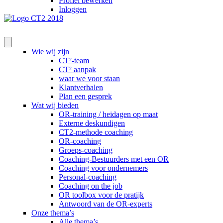
Profiel bewerken
Inloggen
Wie wij zijn
CT²-team
CT² aanpak
waar we voor staan
Klantverhalen
Plan een gesprek
Wat wij bieden
OR-training / heidagen op maat
Externe deskundigen
CT2-methode coaching
OR-coaching
Groeps-coaching
Coaching-Bestuurders met een OR
Coaching voor ondernemers
Personal-coaching
Coaching on the job
OR toolbox voor de pratijk
Antwoord van de OR-experts
Onze thema’s
Alle thema’s