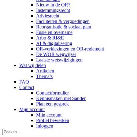
Nieuw in de OR?
Instemmingsrecht
Adviesrecht
Faciliteiten & vergoedingen
Reorganisatie & sociaal plan
Fusie en overname
Arbo & RI&E
AI & digitalisering
OR-verkiezingen en OR-reglement
De WOR wegwijzer
Laatste wetswijzigingen
Wat wij delen
Artikelen
Thema’s
FAQ
Contact
Contactformulier
Kennismaken met Sander
Plan een gesprek
Mijn account
Mijn account
Profiel bewerken
Inloggen