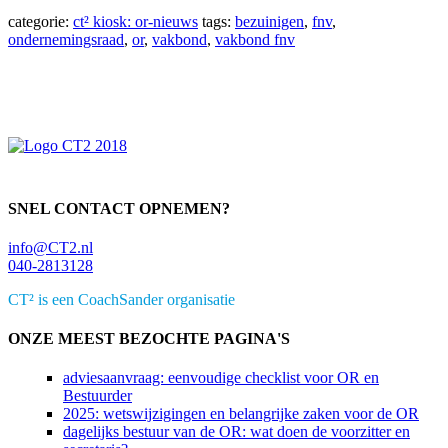
categorie:
ct² kiosk: or-nieuws
tags:
bezuinigen
,
fnv
,
ondernemingsraad
,
or
,
vakbond
,
vakbond fnv
Primaire
Sidebar
SNEL CONTACT OPNEMEN?
info@CT2.nl
040-2813128
CT² is een CoachSander organisatie
ONZE MEEST BEZOCHTE PAGINA'S
adviesaanvraag: eenvoudige checklist voor OR en
Bestuurder
2025: wetswijzigingen en belangrijke zaken voor de OR
dagelijks bestuur van de OR: wat doen de voorzitter en