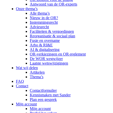
Antwoord van de OR-experts
Onze thema’s
Alle thema’s
Nieuw in de OR?
Instemmingsrecht
Adviesrecht
Faciliteiten & vergoedingen
Reorganisatie & sociaal plan
Fusie en overname
Arbo & RI&E
AI & digitalisering
OR-verkiezingen en OR-reglement
De WOR wegwijzer
Laatste wetswijzigingen
Wat wij delen
Artikelen
Thema’s
FAQ
Contact
Contactformulier
Kennismaken met Sander
Plan een gesprek
Mijn account
Mijn account