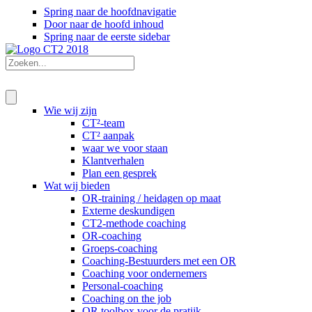
Spring naar de hoofdnavigatie
Door naar de hoofd inhoud
Spring naar de eerste sidebar
Wie wij zijn
CT²-team
CT² aanpak
waar we voor staan
Klantverhalen
Plan een gesprek
Wat wij bieden
OR-training / heidagen op maat
Externe deskundigen
CT2-methode coaching
OR-coaching
Groeps-coaching
Coaching-Bestuurders met een OR
Coaching voor ondernemers
Personal-coaching
Coaching on the job
OR toolbox voor de pratijk