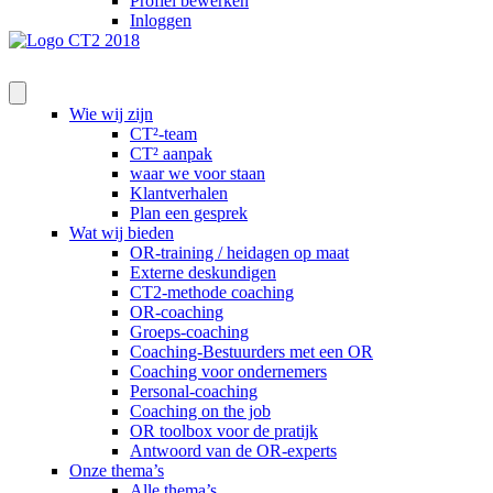
Profiel bewerken
Inloggen
Wie wij zijn
CT²-team
CT² aanpak
waar we voor staan
Klantverhalen
Plan een gesprek
Wat wij bieden
OR-training / heidagen op maat
Externe deskundigen
CT2-methode coaching
OR-coaching
Groeps-coaching
Coaching-Bestuurders met een OR
Coaching voor ondernemers
Personal-coaching
Coaching on the job
OR toolbox voor de pratijk
Antwoord van de OR-experts
Onze thema’s
Alle thema’s