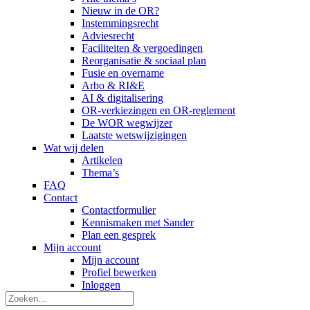
Nieuw in de OR?
Instemmingsrecht
Adviesrecht
Faciliteiten & vergoedingen
Reorganisatie & sociaal plan
Fusie en overname
Arbo & RI&E
AI & digitalisering
OR-verkiezingen en OR-reglement
De WOR wegwijzer
Laatste wetswijzigingen
Wat wij delen
Artikelen
Thema’s
FAQ
Contact
Contactformulier
Kennismaken met Sander
Plan een gesprek
Mijn account
Mijn account
Profiel bewerken
Inloggen