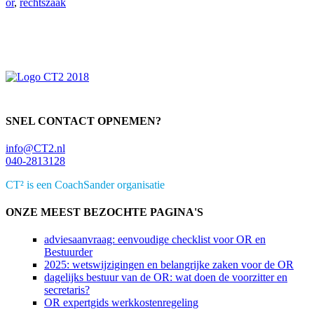
or
,
rechtszaak
Primaire
Sidebar
SNEL CONTACT OPNEMEN?
info@CT2.nl
040-2813128
CT² is een CoachSander organisatie
ONZE MEEST BEZOCHTE PAGINA'S
adviesaanvraag: eenvoudige checklist voor OR en
Bestuurder
2025: wetswijzigingen en belangrijke zaken voor de OR
dagelijks bestuur van de OR: wat doen de voorzitter en
secretaris?
OR expertgids werkkostenregeling