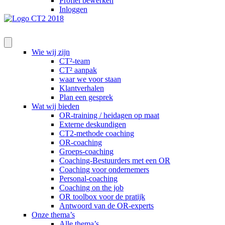
Profiel bewerken
Inloggen
Wie wij zijn
CT²-team
CT² aanpak
waar we voor staan
Klantverhalen
Plan een gesprek
Wat wij bieden
OR-training / heidagen op maat
Externe deskundigen
CT2-methode coaching
OR-coaching
Groeps-coaching
Coaching-Bestuurders met een OR
Coaching voor ondernemers
Personal-coaching
Coaching on the job
OR toolbox voor de pratijk
Antwoord van de OR-experts
Onze thema’s
Alle thema’s