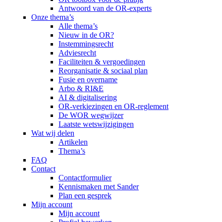
Antwoord van de OR-experts
Onze thema’s
Alle thema’s
Nieuw in de OR?
Instemmingsrecht
Adviesrecht
Faciliteiten & vergoedingen
Reorganisatie & sociaal plan
Fusie en overname
Arbo & RI&E
AI & digitalisering
OR-verkiezingen en OR-reglement
De WOR wegwijzer
Laatste wetswijzigingen
Wat wij delen
Artikelen
Thema’s
FAQ
Contact
Contactformulier
Kennismaken met Sander
Plan een gesprek
Mijn account
Mijn account