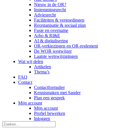
Nieuw in de OR?
Instemmingsrecht
Adviesrecht
Faciliteiten & vergoedingen
Reorganisatie & sociaal plan
Fusie en overname
Arbo & RI&E
AI & digitalisering
OR-verkiezingen en OR-reglement
De WOR wegwijzer
Laatste wetswijzigingen
Wat wij delen
Artikelen
Thema’s
FAQ
Contact
Contactformulier
Kennismaken met Sander
Plan een gesprek
Mijn account
Mijn account
Profiel bewerken
Inloggen