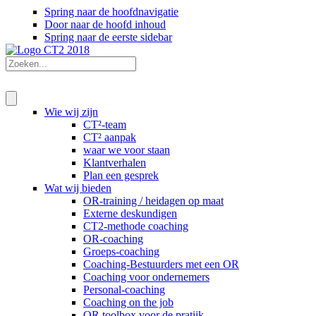
Spring naar de hoofdnavigatie
Door naar de hoofd inhoud
Spring naar de eerste sidebar
Wie wij zijn
CT²-team
CT² aanpak
waar we voor staan
Klantverhalen
Plan een gesprek
Wat wij bieden
OR-training / heidagen op maat
Externe deskundigen
CT2-methode coaching
OR-coaching
Groeps-coaching
Coaching-Bestuurders met een OR
Coaching voor ondernemers
Personal-coaching
Coaching on the job
OR toolbox voor de pratijk