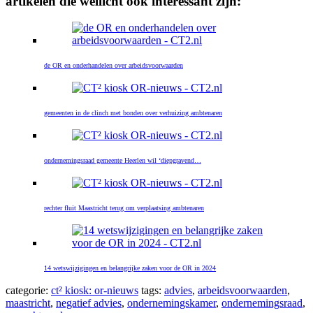
artikelen die wellicht ook interessant zijn:
de OR en onderhandelen over arbeidsvoorwaarden
gemeenten in de clinch met bonden over verhuizing ambtenaren
ondernemingsraad gemeente Heerlen wil ‘diepgravend…
rechter fluit Maastricht terug om verplaatsing ambtenaren
14 wetswijzigingen en belangrijke zaken voor de OR in 2024
categorie:
ct² kiosk: or-nieuws
tags:
advies
,
arbeidsvoorwaarden
,
maastricht
,
negatief advies
,
ondernemingskamer
,
ondernemingsraad
,