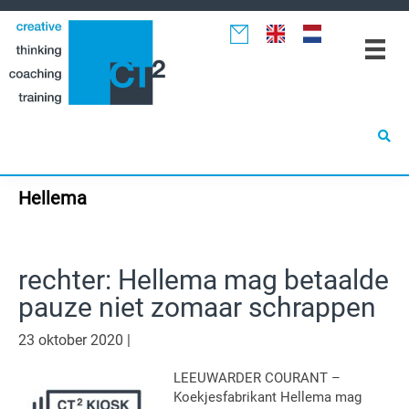
Spring
Door
Spring
naar
naar
naar
de
de
de
hoofdnavigatie
hoofd
eerste
inhoud
sidebar
Hellema
rechter: Hellema mag betaalde
pauze niet zomaar schrappen
23 oktober 2020
|
LEEUWARDER COURANT –
Koekjesfabrikant Hellema mag