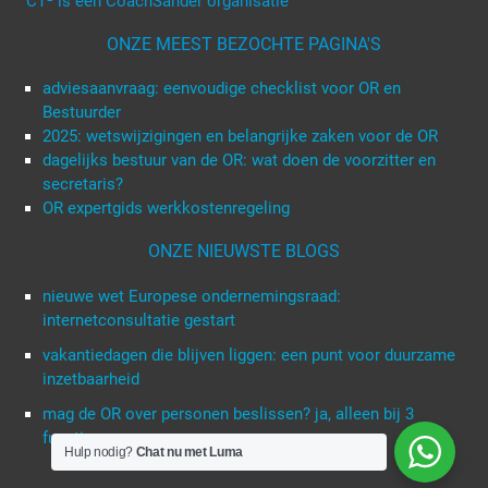
CT² is een CoachSander organisatie
ONZE MEEST BEZOCHTE PAGINA'S
adviesaanvraag: eenvoudige checklist voor OR en
Bestuurder
2025: wetswijzigingen en belangrijke zaken voor de OR
dagelijks bestuur van de OR: wat doen de voorzitter en
secretaris?
OR expertgids werkkostenregeling
ONZE NIEUWSTE BLOGS
nieuwe wet Europese ondernemingsraad:
internetconsultatie gestart
vakantiedagen die blijven liggen: een punt voor duurzame
inzetbaarheid
mag de OR over personen beslissen? ja, alleen bij 3
functies
Hulp nodig?
Chat nu met Luma