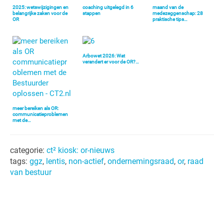
2025: wetswijzigingen en
coaching uitgelegd in 6
maand van de
belangrijke zaken voor de
stappen
medezeggenschap: 28
OR
praktische tips…
Arbowet 2026: Wat
verandert er voor de OR?…
meer bereiken als OR:
communicatieproblemen
met de…
categorie:
ct² kiosk: or-nieuws
tags:
ggz
,
lentis
,
non-actief
,
ondernemingsraad
,
or
,
raad
van bestuur
Primaire
Sidebar