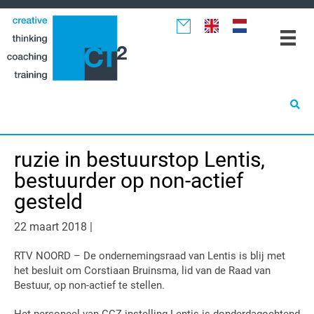
Spring
Door
Spring
naar
naar
naar
de
de
de
hoofdnavigatie
hoofd
eerste
inhoud
sidebar
ruzie in bestuurstop Lentis,
bestuurder op non-actief
gesteld
22 maart 2018
|
RTV NOORD – De ondernemingsraad van Lentis is blij met
het besluit om Corstiaan Bruinsma, lid van de Raad van
Bestuur, op non-actief te stellen.