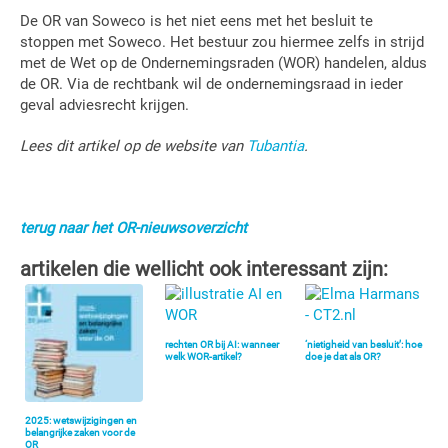
De OR van Soweco is het niet eens met het besluit te
stoppen met Soweco. Het bestuur zou hiermee zelfs in strijd
met de Wet op de Ondernemingsraden (WOR) handelen, aldus
de OR. Via de rechtbank wil de ondernemingsraad in ieder
geval adviesrecht krijgen.
Lees dit artikel op de website van
Tubantia
.
terug naar het OR-nieuwsoverzicht
artikelen die wellicht ook interessant zijn:
rechten OR bij AI: wanneer
‘nietigheid van besluit’: hoe
welk WOR-artikel?
doe je dat als OR?
2025: wetswijzigingen en
belangrijke zaken voor de
OR