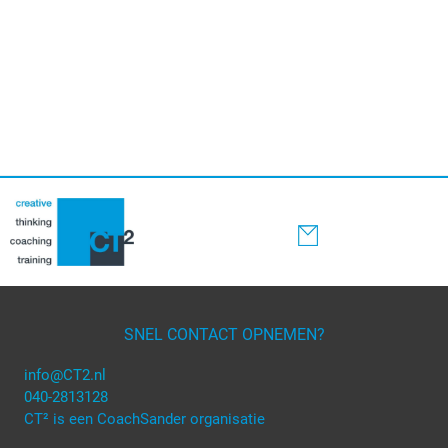
SNEL CONTACT OPNEMEN?
info@CT2.nl
040-2813128
CT² is een CoachSander organisatie