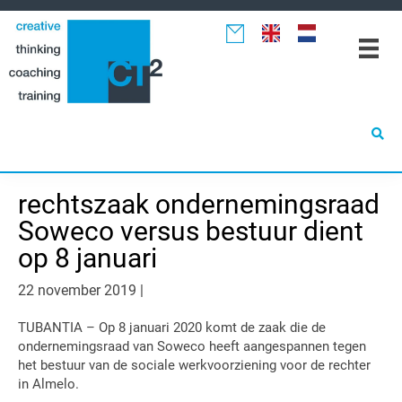
Spring
Door
Spring
naar
naar
naar
de
de
de
hoofdnavigatie
hoofd
eerste
inhoud
sidebar
rechtszaak ondernemingsraad
Soweco versus bestuur dient
op 8 januari
22 november 2019
|
TUBANTIA – Op 8 januari 2020 komt de zaak die de
ondernemingsraad van Soweco heeft aangespannen tegen
het bestuur van de sociale werkvoorziening voor de rechter
in Almelo.