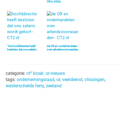
OR in 2024
“De hoofddirectie heeft
de OR en onderhandelen
besloten dat ons salaris…
over arbeidsvoorwaarden
categorie:
ct² kiosk: or-nieuws
tags:
ondernemingsraad
,
or
,
veerdienst
,
vlissingen
,
westerschelde ferry
,
zeeland
Primaire
Sidebar