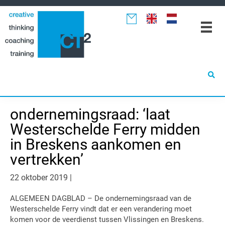
Spring
Door
Spring
naar
naar
naar
de
de
de
hoofdnavigatie
hoofd
eerste
inhoud
sidebar
ondernemingsraad: ‘laat
Westerschelde Ferry midden
in Breskens aankomen en
vertrekken’
22 oktober 2019
|
ALGEMEEN DAGBLAD – De ondernemingsraad van de
Westerschelde Ferry vindt dat er een verandering moet
komen voor de veerdienst tussen Vlissingen en Breskens.