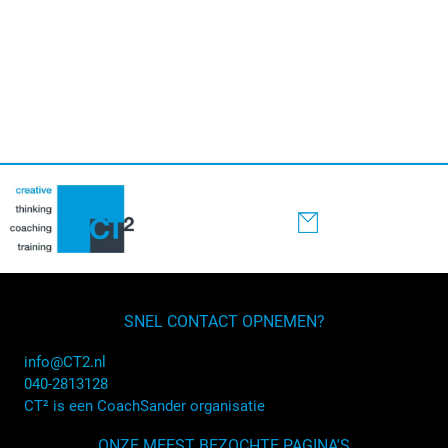
SNEL CONTACT OPNEMEN?
info@CT2.nl
040-2813128
CT² is een CoachSander organisatie
ONZE MEEST BEZOCHTE PAGINA'S