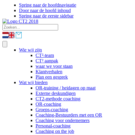
Spring naar de hoofdnavigatie
Door naar de hoofd inhoud
Spring naar de eerste sidebar
Wie wij zijn
CT²-team
CT² aanpak
waar we voor staan
Klantverhalen
Plan een gesprek
Wat wij bieden
OR-training / heidagen op maat
Externe deskundigen
CT2-methode coaching
OR-coaching
Groeps-coaching
Coaching-Bestuurders met een OR
Coaching voor ondernemers
Personal-coaching
Coaching on the job