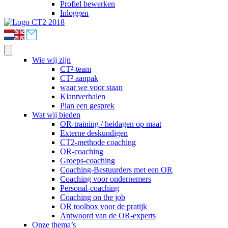
Profiel bewerken
Inloggen
Wie wij zijn
CT²-team
CT² aanpak
waar we voor staan
Klantverhalen
Plan een gesprek
Wat wij bieden
OR-training / heidagen op maat
Externe deskundigen
CT2-methode coaching
OR-coaching
Groeps-coaching
Coaching-Bestuurders met een OR
Coaching voor ondernemers
Personal-coaching
Coaching on the job
OR toolbox voor de pratijk
Antwoord van de OR-experts
Onze thema’s