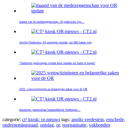
maand van de medezeggenschap: 28 praktische tips…
Apollo-Vredestein: 64 ontslagen minder, nu 686 banen weg
‘Vredestein gedwongen tweede keus banden uit India te kopen’
2025: wetswijzigingen en belangrijke zaken voor de OR
desastreus jaarresultaat bandenfabriek Vredestein…
categorie:
ct² kiosk: or-nieuws
tags:
apollo vredestein
,
enschede
,
ondernemingsraad
,
ontslag
,
or
,
reorganisatie
,
vakbonden