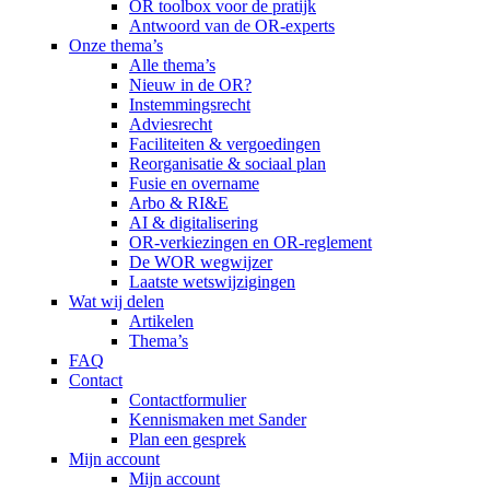
OR toolbox voor de pratijk
Antwoord van de OR-experts
Onze thema’s
Alle thema’s
Nieuw in de OR?
Instemmingsrecht
Adviesrecht
Faciliteiten & vergoedingen
Reorganisatie & sociaal plan
Fusie en overname
Arbo & RI&E
AI & digitalisering
OR-verkiezingen en OR-reglement
De WOR wegwijzer
Laatste wetswijzigingen
Wat wij delen
Artikelen
Thema’s
FAQ
Contact
Contactformulier
Kennismaken met Sander
Plan een gesprek
Mijn account
Mijn account