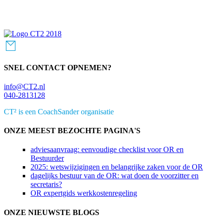
Primaire
Sidebar
SNEL CONTACT OPNEMEN?
info@CT2.nl
040-2813128
CT² is een CoachSander organisatie
ONZE MEEST BEZOCHTE PAGINA'S
adviesaanvraag: eenvoudige checklist voor OR en
Bestuurder
2025: wetswijzigingen en belangrijke zaken voor de OR
dagelijks bestuur van de OR: wat doen de voorzitter en
secretaris?
OR expertgids werkkostenregeling
ONZE NIEUWSTE BLOGS