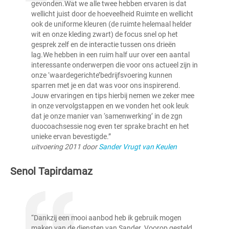
gevonden.Wat we alle twee hebben ervaren is dat
wellicht juist door de hoeveelheid Ruimte en wellicht
ook de uniforme kleuren (de ruimte helemaal helder
wit en onze kleding zwart) de focus snel op het
gesprek zelf en de interactie tussen ons drieën
lag.We hebben in een ruim half uur over een aantal
interessante onderwerpen die voor ons actueel zijn in
onze ‘waardegerichte’bedrijfsvoering kunnen
sparren met je en dat was voor ons inspirerend.
Jouw ervaringen en tips hierbij nemen we zeker mee
in onze vervolgstappen en we vonden het ook leuk
dat je onze manier van ‘samenwerking’ in de zgn
duocoachsessie nog even ter sprake bracht en het
unieke ervan bevestigde.”
uitvoering 2011 door
Sander Vrugt van Keulen
Senol Tapirdamaz
“Dankzij een mooi aanbod heb ik gebruik mogen
maken van de diensten van Sander. Voorop gesteld