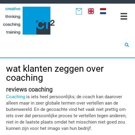
Spring
Door
Spring
naar
naar
naar
de
de
de
hoofdnavigatie
hoofd
eerste
inhoud
sidebar
wat klanten zeggen over
coaching
reviews coaching
Coaching
is iets heel persoonlijks; de coach kan daarover
alleen maar in zeer globale termen over vertellen aan de
buitenwereld. En de gecoachte vind het vaak niet prettig om
iets over dat persoonlijke proces te vertellen tegen anderen;
niet in de laatste plaats omdat het misschien niet goed zou
kunnen zijn voor het imago van hun bedrijf.