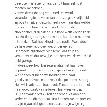
direct ter harte genomen. Vanuit haar zelf, dat
moeten we hebben.
Vrijwel direct de dag erna merkten we al
verandering.In de vorm van onbezorgde vrolijkheid
en positiviteit, anderzijds heel moe maar dan wel de
rust in haar huis zoeken zonder ‘vreemde’
snoeshanen erbij halend. Op haar werk voelde ze de
kracht die jij haar gezonden had, laat ik het maar zo
uitdrukken. Dat had zij ook hard nodig. We hebben
de hele week nog geen gedonder gehad.
Het meest bijzondere vind ik wel dat ze je zo
vertrouwt en dat terwijl je toch best wel de waarheid
hebt gezegd.
In deze week heb ik er regelmatig met haar over
gepraat en ze is in staat een spiegel voor te houden.
We hebben er met deze houding van haar
goed vertrouwen in dat ze uit dit ‘gat’ komt. Graag
zien wij je adviezen tegemoet. Tenslotte, als het met
haar goed gaat, kan iedereen hier weer verder.
H. (haar vader, red.) vindt dat echt alles aan haar
verbetert op dit moment. Dat hebben we om precies
te zijn 6 jaar niet gehad en daarom zijn wij je erg