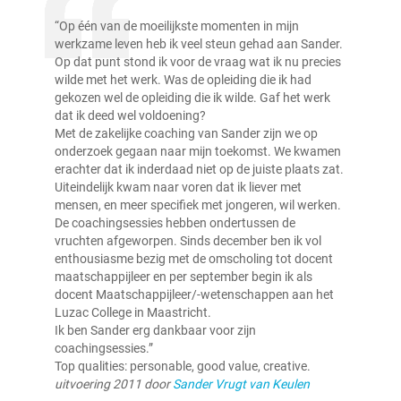
“Op één van de moeilijkste momenten in mijn
werkzame leven heb ik veel steun gehad aan Sander.
Op dat punt stond ik voor de vraag wat ik nu precies
wilde met het werk. Was de opleiding die ik had
gekozen wel de opleiding die ik wilde. Gaf het werk
dat ik deed wel voldoening?
Met de zakelijke coaching van Sander zijn we op
onderzoek gegaan naar mijn toekomst. We kwamen
erachter dat ik inderdaad niet op de juiste plaats zat.
Uiteindelijk kwam naar voren dat ik liever met
mensen, en meer specifiek met jongeren, wil werken.
De coachingsessies hebben ondertussen de
vruchten afgeworpen. Sinds december ben ik vol
enthousiasme bezig met de omscholing tot docent
maatschappijleer en per september begin ik als
docent Maatschappijleer/-wetenschappen aan het
Luzac College in Maastricht.
Ik ben Sander erg dankbaar voor zijn
coachingsessies.”
Top qualities: personable, good value, creative.
uitvoering 2011 door
Sander Vrugt van Keulen