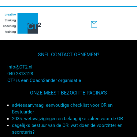
SNEL CONTACT OPNEMEN?
info@CT2.nl
040-2813128
CT² is een CoachSander organisatie
ONZE MEEST BEZOCHTE PAGINA'S
adviesaanvraag: eenvoudige checklist voor OR en
Bestuurder
2025: wetswijzigingen en belangrijke zaken voor de OR
dagelijks bestuur van de OR: wat doen de voorzitter en
secretaris?