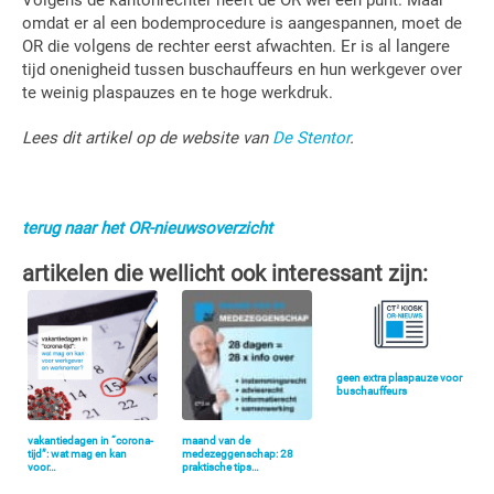
Volgens de kantonrechter heeft de OR wel een punt. Maar
omdat er al een bodemprocedure is aangespannen, moet de
OR die volgens de rechter eerst afwachten. Er is al langere
tijd onenigheid tussen buschauffeurs en hun werkgever over
te weinig plaspauzes en te hoge werkdruk.
Lees dit artikel op de website van
De Stentor
.
terug naar het OR-nieuwsoverzicht
artikelen die wellicht ook interessant zijn:
geen extra plaspauze voor
buschauffeurs
vakantiedagen in “corona-
maand van de
tijd”: wat mag en kan
medezeggenschap: 28
voor…
praktische tips…