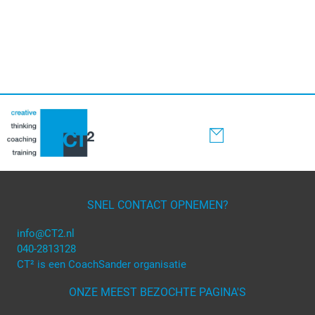
SNEL CONTACT OPNEMEN?
info@CT2.nl
040-2813128
CT² is een CoachSander organisatie
ONZE MEEST BEZOCHTE PAGINA'S