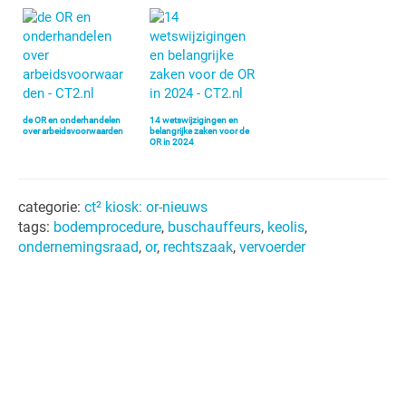
de OR en onderhandelen
14 wetswijzigingen en
over arbeidsvoorwaarden
belangrijke zaken voor de
OR in 2024
categorie:
ct² kiosk: or-nieuws
tags:
bodemprocedure
,
buschauffeurs
,
keolis
,
ondernemingsraad
,
or
,
rechtszaak
,
vervoerder
Primaire
Sidebar