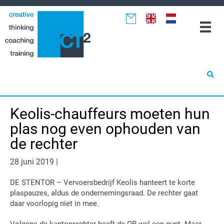
Spring
Door
Spring
naar
naar
naar
de
de
de
hoofdnavigatie
hoofd
eerste
inhoud
sidebar
Keolis-chauffeurs moeten hun
plas nog even ophouden van
de rechter
28 juni 2019
|
DE STENTOR – Vervoersbedrijf Keolis hanteert te korte
plaspauzes, aldus de ondernemingsraad. De rechter gaat
daar voorlopig niet in mee.