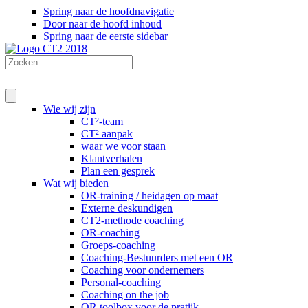
Spring naar de hoofdnavigatie
Door naar de hoofd inhoud
Spring naar de eerste sidebar
Wie wij zijn
CT²-team
CT² aanpak
waar we voor staan
Klantverhalen
Plan een gesprek
Wat wij bieden
OR-training / heidagen op maat
Externe deskundigen
CT2-methode coaching
OR-coaching
Groeps-coaching
Coaching-Bestuurders met een OR
Coaching voor ondernemers
Personal-coaching
Coaching on the job
OR toolbox voor de pratijk