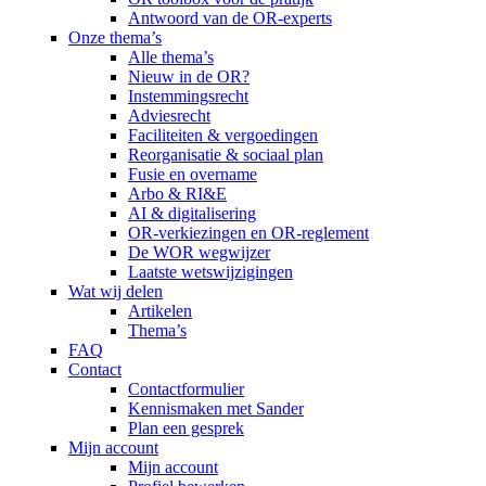
Antwoord van de OR-experts
Onze thema’s
Alle thema’s
Nieuw in de OR?
Instemmingsrecht
Adviesrecht
Faciliteiten & vergoedingen
Reorganisatie & sociaal plan
Fusie en overname
Arbo & RI&E
AI & digitalisering
OR-verkiezingen en OR-reglement
De WOR wegwijzer
Laatste wetswijzigingen
Wat wij delen
Artikelen
Thema’s
FAQ
Contact
Contactformulier
Kennismaken met Sander
Plan een gesprek
Mijn account
Mijn account