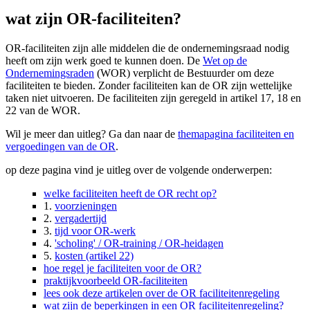
wat zijn OR-faciliteiten?
OR-faciliteiten zijn alle middelen die de ondernemingsraad nodig
heeft om zijn werk goed te kunnen doen. De
Wet op de
Ondernemingsraden
(WOR) verplicht de Bestuurder om deze
faciliteiten te bieden. Zonder faciliteiten kan de OR zijn wettelijke
taken niet uitvoeren. De faciliteiten zijn geregeld in artikel 17, 18 en
22 van de WOR.
Wil je meer dan uitleg? Ga dan naar de
themapagina faciliteiten en
vergoedingen van de OR
.
op deze pagina vind je uitleg over de volgende onderwerpen:
welke faciliteiten heeft de OR recht op?
1.
voorzieningen
2.
vergadertijd
3.
tijd voor OR-werk
4.
'scholing' / OR-training / OR-heidagen
5.
kosten (artikel 22)
hoe regel je faciliteiten voor de OR?
praktijkvoorbeeld OR-faciliteiten
lees ook deze artikelen over de OR faciliteitenregeling
wat zijn de beperkingen in een OR faciliteitenregeling?