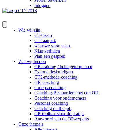
Profiel bewerken
Inloggen
Wie wij zijn
CT²-team
CT² aanpak
waar we voor staan
Klantverhalen
Plan een gesprek
Wat wij bieden
OR-training / heidagen op maat
Externe deskundigen
CT2-methode coaching
OR-coaching
Groeps-coaching
Coaching-Bestuurders met een OR
Coaching voor ondernemers
Personal-coaching
Coaching on the job
OR toolbox voor de pratijk
Antwoord van de OR-experts
Onze thema’s
Alle thema’s