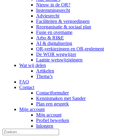
Nieuw in de OR?
Instemmingsrecht
Adviesrecht
Faciliteiten & vergoedingen
Reorganisatie & sociaal plan
Fusie en overname
Arbo & RI&E
AI & digitalisering
OR-verkiezingen en OR-reglement
De WOR wegwijzer
Laatste wetswijzigingen
Wat wij delen
Artikelen
Thema’s
FAQ
Contact
Contactformulier
Kennismaken met Sander
Plan een gesprek
Mijn account
Mijn account
Profiel bewerken
Inloggen