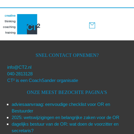
SNEL CONTACT OPNEMEN?
info@CT2.nl
040-2813128
CT² is een CoachSander organisatie
ONZE MEEST BEZOCHTE PAGINA'S
adviesaanvraag: eenvoudige checklist voor OR en
Bestuurder
2025: wetswijzigingen en belangrijke zaken voor de OR
dagelijks bestuur van de OR: wat doen de voorzitter en
secretaris?