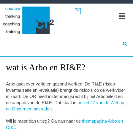
Spring
Door
Spring
naar
naar
naar
de
de
de
hoofdnavigatie
hoofd
eerste
inhoud
sidebar
wat is Arbo en RI&E?
Arbo gaat over veilig en gezond werken. De RI&E (risico-
inventarisatie en -evaluatie) brengt de risico's op de werkvloer
in kaart. De OR heeft instemmingsrecht bij het Arbobeleid en
de aanpak van de RI&E. Dat staat in
artikel 27 van de Wet op
de Ondernemingsraden
.
Wil je meer dan uitleg? Ga dan naar de
themapagina Arbo en
RI&E
.